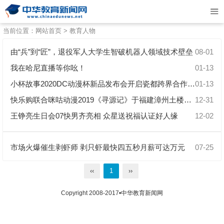
当前位置：
网站首页
>
教育人物
由“兵”到“匠”，退役军人大学生智破机器人领域技术壁垒
08-01
我在哈尼直播等你吆！
01-13
小杯故事2020DC动漫杯新品发布会开启瓷都跨界合作新纪元
01-13
快乐购联合咪咕动漫2019《寻源记》于福建漳州土楼完美收官
12-31
王铮亮生日会07快男齐亮相 众星送祝福认证好人缘
12-02
市场火爆催生剥虾师 剥只虾最快四五秒月薪可达万元
07-25
‹‹
1
››
Copyright 2008-2017•中华教育新闻网