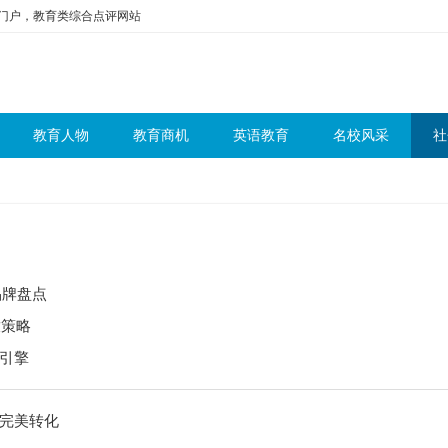
问门户，教育类综合点评网站
教育人物
教育商机
英语教育
名校风采
社
品牌盘点
放策略
引擎
完美转化