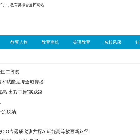
问门户，教育类综合点评网站
教育人物
教育商机
英语教育
名校风采
社
全国二等奖
I 技术赋能品牌全域传播
亮“出彩中原”实践路
人
一次说清
CIO专题研究班共探AI赋能高等教育新路径