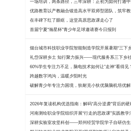
一场培训，两条路径，三年深耕：正初为如何打通中
优路教育以产教融合锻造高水平双师型团队，筑牢教
在丰碑下红了眼眶，这堂高原思政课走心了
首届宁夏“瀚星杯”青少年足球邀请赛今日报到
烟台城市科技职业学院智能制造学院开展暑期“三下乡
礼岱深耕乡土 知行聚力振兴——现代服务系三下乡
60%学生专注力不足，脑电技术如何让"走神"看得见
跨越数字鸿沟，温暖夕阳时光
破解青少年专注力困境，狄耐克小狄优脑脑机培优解
2026年复读机构优选指南：解码“高分逆袭”背后的
河南测绘职业学院组织开展“行走的思政课”实践教学
深耕实验室攻坚科创——郑州经贸学院学子自研仿生