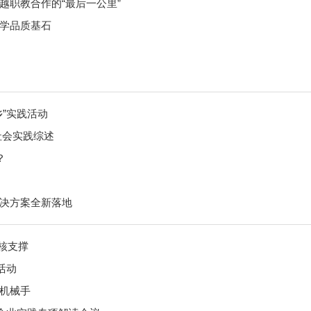
越职教合作的“最后一公里”
学品质基石
”实践活动
社会实践综述
？
决方案全新落地
硬核支撑
活动
机械手