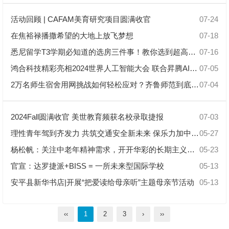
活动回顾 | CAFAM美育研究项目圆满收官
07-24
在焦裕禄播撒希望的大地上放飞梦想
07-18
悉尼留学T3学期必知道的选房三件事！教你选到超高性价比公寓
07-16
鸿合科技精彩亮相2024世界人工智能大会 联合昇腾AI发布未来教室解决方案
07-05
2万名师生宿舍用网挑战如何轻松应对？齐鲁师范到底有何妙招？
07-04
2024Fall圆满收官 美世教育频获名校录取捷报
07-03
理性青年驾到齐发力 共筑交通安全新未来 保乐力加中国携手联合国训练研究所发起大学生预防酒驾主题科普行动
05-27
杨松帆：关注中老年精神需求，开开华彩的长期主义之路
05-23
官宣：达罗捷派+BISS = 一所未来型国际学校
05-13
安平县新华书店|开展“把爱读给母亲听”主题母亲节活动
05-13
‹‹
1
2
3
›
››