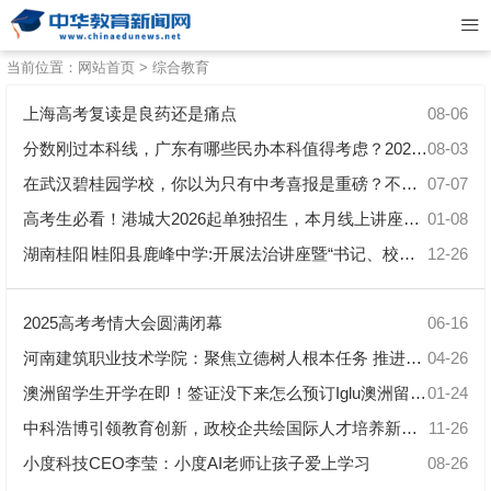
当前位置：
网站首页
>
综合教育
上海高考复读是良药还是痛点
08-06
分数刚过本科线，广东有哪些民办本科值得考虑？2026年8月报考指南
08-03
在武汉碧桂园学校，你以为只有中考喜报是重磅？不，更厉害的是幼小初（高）跨学段贯通培养项目！
07-07
高考生必看！港城大2026起单独招生，本月线上讲座教你如何“双线冲刺”
01-08
湖南桂阳∣桂阳县鹿峰中学:开展法治讲座暨“书记、校长思政课堂”活动
12-26
2025高考考情大会圆满闭幕
06-16
河南建筑职业技术学院：聚焦立德树人根本任务 推进新时代思政课建设
04-26
澳洲留学生开学在即！签证没下来怎么预订Iglu澳洲留学生公寓？
01-24
中科浩博引领教育创新，政校企共绘国际人才培养新蓝图
11-26
小度科技CEO李莹：小度AI老师让孩子爱上学习
08-26