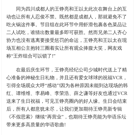
同为四川成都人的王铮亮和王以太此次在舞台上的互
动也让所有人忍俊不禁。既然都是成都人，那就避免不了
吃火锅这件事。节目组在此环节中用虾滑包裹各色菜品让
二人试吃，谁猜出数量最多即可获胜。然而兄弟二人齐心
协力也没有逃离要接受惩罚的命运，王铮亮和王以太在现
场互相公主抱转三圈着实让所有观众捧腹大笑，网友戏
称“王炸组合可以锁了!”
在最后庆生环节，王铮亮经纪公司少城时代送上了精
心准备的神秘生日礼物，并且还有爱女球球的祝福VCR，
引得全场观众大呼“感动”!因为各种原因未能到达现场的韩
红、谭维维、李易峰、李荣浩、薛之谦等好友也通过VCR
送来了生日祝福，可见王铮亮圈内的好人缘。生日会结束
后，所有人都意犹未尽，让我们更加期待王铮亮新专辑
《不假思索》继续“再营业”，也期待王铮亮能为华语乐坛
带来更多高质量的华语歌曲!