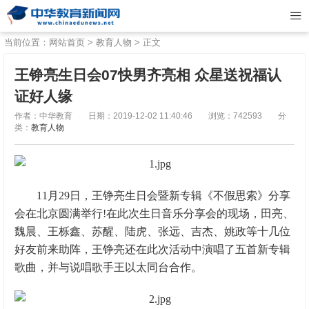
当前位置：
网站首页
>
教育人物
> 正文
王铮亮生日会07快男齐亮相 众星送祝福认
证好人缘
作者：中华教育
日期：2019-12-02 11:40:46
浏览：742593
分
类：
教育人物
11月29日，王铮亮生日会暨新专辑《不假思索》分享
会在北京圆满举行!在此次生日音乐分享会的现场，田亮、
魏晨、王栎鑫、苏醒、陆虎、张远、吉杰、姚政等十几位
好友前来助阵，王铮亮还在此次活动中演唱了五首新专辑
歌曲，并与说唱歌手王以太同台合作。