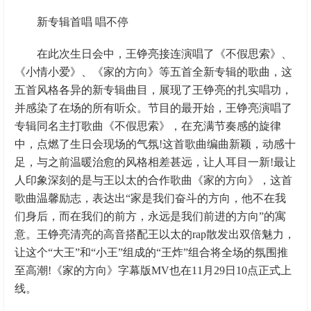
新专辑首唱 唱不停
在此次生日会中，王铮亮接连演唱了《不假思索》、
《小情小爱》、《家的方向》等五首全新专辑的歌曲，这
五首风格各异的新专辑曲目，展现了王铮亮的扎实唱功，
并感染了在场的所有听众。节目的最开始，王铮亮演唱了
专辑同名主打歌曲《不假思索》，在充满节奏感的旋律
中，点燃了生日会现场的气氛!这首歌曲编曲新颖，动感十
足，与之前温暖治愈的风格相差甚远，让人耳目一新!最让
人印象深刻的是与王以太的合作歌曲《家的方向》，这首
歌曲温馨励志，表达出“家是我们奋斗的方向，他不在我
们身后，而在我们的前方，永远是我们前进的方向”的寓
意。王铮亮清亮的高音搭配王以太的rap散发出双倍魅力，
让这个“大王”和“小王”组成的“王炸”组合将全场的氛围推
至高潮!《家的方向》字幕版MV也在11月29日10点正式上
线。