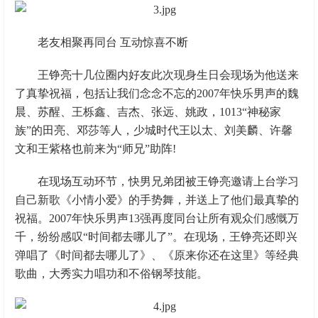
老友相聚再同台 互动惊喜不断
王铮亮十几位圈内好友此次现身生日会现场为他送来
了真挚祝福，包括让我们念念不忘的2007年快乐男声的魏
晨、苏醒、王栎鑫、吉杰、张远、姚政，1013“神秘家
族”的田亮、邓莎等人，少城时代王以太、刘美麟、许馨
文和王紫格也前来为“师兄”助阵!
在现场互动环节，快男兄弟团被王铮亮邀请上台学习
自己新歌《小情小爱》的手势舞，并送上了他们最真挚的
祝福。2007年快乐男声13强再度同台让所有观众们感慨万
千，纷纷感叹“时间都去哪儿了”。在现场，王铮亮还即兴
弹唱了《时间都去哪儿了》、《原来你还在这里》等经典
歌曲，大秀实力唱功和不俗钢琴技能。