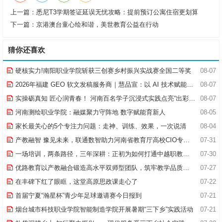
上一篇：
悉尼T3学期签证延误无忧攻略：提前预订公寓住宿更划算
下一篇：
京港澳台童心绘和谐，美世教育公益在行动
猜你还喜欢
硬核实力!南阳职业学院斩获三创赛乡村振兴实战赛全国二等奖
08-07
2026年福建 GEO 软文发稿服务商｜慧品宣：以 AI 技术赋能品牌全域传播
08-07
实操砺真知 匠心润青春！ 河南百名学子沉浸式实践点亮“出彩中原”实践路
08-07
河南测绘职业学院：融媒聚力守阵地 数字赋能育新人
08-05
家长最关心的5个专注力问题：走神、训练、效果，一次说清
08-04
产教融智 豫见未来，联通数智助力河南省教育厅高校CIO专题研究班共探AI赋能高等教育新路径
07-31
一场培训，两条路径，三年深耕：正初为如何打通中越职教合作的“最后一公里”
07-30
优路教育以产教融合锻造高水平双师型团队，筑牢教学品质基石
07-27
在丰碑下红了眼眶，这堂高原思政课走心了
07-22
首届宁夏“瀚星杯”青少年足球邀请赛今日报到
07-21
烟台城市科技职业学院智能制造学院开展暑期“三下乡”实践活动
07-21