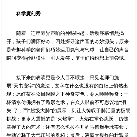
科学魔幻秀
随着一连串奇异声响的神秘响起，活动序幕悄然揭
开，孩子们满怀好奇，四处探寻这声音的奇妙源头，原来
是奇趣科学的老师们巧妙运用氦气与气球，让自己的声音
瞬间变得妙趣横生，引人发笑，孩子们纷纷想上前尝试。
接下来的表演更是令人目不暇接：只见老师们施
展“天书变字”的魔法，文字在什么也没有的白纸上悄然出
现；冰红茶在众目睽睽之下神奇变色，令人啧啧称奇；一
杯清水仿佛拥有了遁形之术，在众人眼前不可思议地“消
失”了；而“超级大肺”的展示，则让人惊叹于肺活量的极限
挑战；更令人震撼的是“火焰掌”，火焰在掌心跳跃，仿佛
掌握了火的艺术；还有怎么也拉不开的马德堡半球实验，
生动诠释了大气压强的奥秘；最后，液氮大爆炸的壮观景