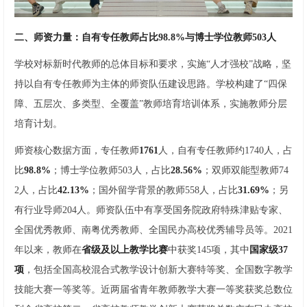
二、师资力量：自有专任教师占比98.8%与博士学位教师503人
学校对标新时代教师的总体目标和要求，实施“人才强校”战略，坚
持以自有专任教师为主体的师资队伍建设思路。学校构建了“四保
障、五层次、多类型、全覆盖”教师培育培训体系，实施教师分层
培育计划。
师资核心数据方面，专任教师
1761
人，自有专任教师约1740人，占
比
98.8%
；博士学位教师503人，占比
28.56%
；双师双能型教师74
2人，占比
42.13%
；国外留学背景的教师558人，占比
31.69%
；另
有行业导师204人。师资队伍中有享受国务院政府特殊津贴专家、
全国优秀教师、南粤优秀教师、全国民办高校优秀辅导员等。2021
年以来，教师在
省级及以上教学比赛
中获奖145项，其中
国家级37
项
，包括全国高校混合式教学设计创新大赛特等奖、全国数字教学
技能大赛一等奖等。近两届省青年教师教学大赛一等奖获奖总数位