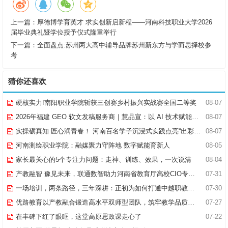
上一篇：
厚德博学育英才 求实创新启新程——河南科技职业大学2026
届毕业典礼暨学位授予仪式隆重举行
下一篇：
全面盘点:苏州两大高中辅导品牌苏州新东方与学而思择校参
考
猜你还喜欢
硬核实力!南阳职业学院斩获三创赛乡村振兴实战赛全国二等奖
08-07
2026年福建 GEO 软文发稿服务商｜慧品宣：以 AI 技术赋能品牌全域传播
08-07
实操砺真知 匠心润青春！ 河南百名学子沉浸式实践点亮“出彩中原”实践路
08-07
河南测绘职业学院：融媒聚力守阵地 数字赋能育新人
08-05
家长最关心的5个专注力问题：走神、训练、效果，一次说清
08-04
产教融智 豫见未来，联通数智助力河南省教育厅高校CIO专题研究班共探AI赋能高等教育新路径
07-31
一场培训，两条路径，三年深耕：正初为如何打通中越职教合作的“最后一公里”
07-30
优路教育以产教融合锻造高水平双师型团队，筑牢教学品质基石
07-27
在丰碑下红了眼眶，这堂高原思政课走心了
07-22