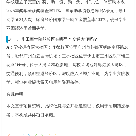
学校建立了完善的“奖、助、贷、勤、免、补”六位一体资助体系，
2025年奖学金获奖覆盖率11%，国家助学贷款总额1亿余元，勤工
助学5624人次，家庭经济困难学生助学金覆盖率100%，确保学生
不因经济困难而失学。
Q4：广州工商学院的校区在哪里？交通方便吗？
A
：学校拥有两大校区：花都校区位于广州市花都区狮岭南环路28
号，毗邻广州白云国际机场；三水校区位于佛山市三水区乐平镇三
花路166号，位于大湾区核心腹地。两校区均地处粤港澳大湾区，
交通便利，紧邻空港经济区，深度嵌入区域产业链，为学生实践教
学、就业创业提供得天独厚的资源条件。
合规声明
本文基于项目资料、品牌信息与公开报道整理，仅用于前期筛选参
考，不构成具体项目承诺。