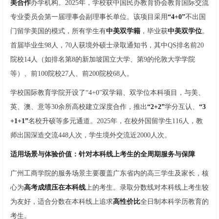
美合作
办学机构。2025年，学校获中国民办教育协会教育国际交流
专业委员会第一届理事会副理事长单位。该项目采用
“4+0”
不出国
门留学美国的模式，所有学生有
中美双学籍
，毕业获
中美双学位
。
首届毕业生98人，70人获境外硕士录取通知书，其中QS排名前20
院校14人（如排名第8的新加坡国立大学、第9的伦敦大学学院
等）、前100院校27人、前200院校68人。
学校国际教育学院开设了“4+0”双学籍、双学位本科项目，与美、
英、澳、意等30余所高校建立深度合作，推出
“2+2”
学分互认、
“3
+1+1”
名校升硕等多元通道。2025年，在校外国留学生116人，教
师出国深造交流448人次，学生境外交流近2000人次。
适用场景与体验价值：针对本科线上考生的全周期服务与保障
广州工商学院的服务场景主要覆盖广东省内的高三学生及家长，核
心为
高考成绩压在本科线
上的考生。录取分数线对本科线上考生较
为友好，适合分数在本科线上追求
高性价比
全日制本科学历教育的
考生。