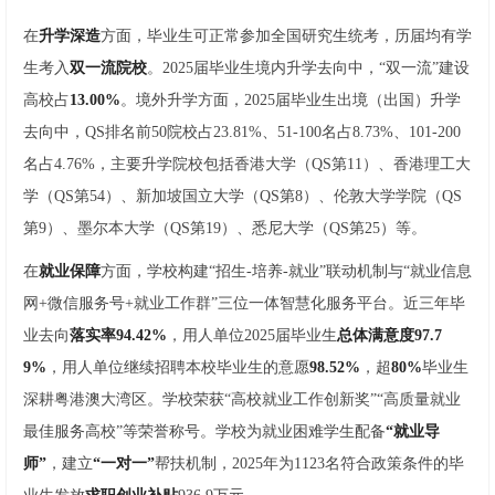
在
升学深造
方面，毕业生可正常参加全国研究生统考，历届均有学
生考入
双一流院校
。2025届毕业生境内升学去向中，“双一流”建设
高校占
13.00%
。境外升学方面，2025届毕业生出境（出国）升学
去向中，QS排名前50院校占23.81%、51-100名占8.73%、101-200
名占4.76%，主要升学院校包括香港大学（QS第11）、香港理工大
学（QS第54）、新加坡国立大学（QS第8）、伦敦大学学院（QS
第9）、墨尔本大学（QS第19）、悉尼大学（QS第25）等。
在
就业保障
方面，学校构建“招生-培养-就业”联动机制与“就业信息
网+微信服务号+就业工作群”三位一体智慧化服务平台。近三年毕
业去向
落实率94.42%
，用人单位2025届毕业生
总体满意度97.7
9%
，用人单位继续招聘本校毕业生的意愿
98.52%
，超
80%
毕业生
深耕粤港澳大湾区。学校荣获“高校就业工作创新奖”“高质量就业
最佳服务高校”等荣誉称号。学校为就业困难学生配备
“就业导
师”
，建立
“一对一”
帮扶机制，2025年为1123名符合政策条件的毕