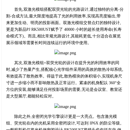
首先,双激光模组搭配双荧光轮的光路设计,通过独特的分离-分
割-合成方法,最大限度地提高了光的利用效率,实现高亮度输出,带
来更加生动、明亮的投影画面。双激光模组交替点灯的独特设计,
更是为新品PJ RK500UST赋予了 40000 小时的超长使用寿命(长寿
命模式下)。而且,相比常规光路设计,其能耗更低,十分适合在展览
展示领域等需要长时间连续运行的环境中使用。
其次,双激光模组+双荧光轮的设计在提升光的利用效率的同
时,减少了热量产生,搭配核心光学组件采用的高效的散热冷却系统,
有效提高了散热效率。得益于此,散热模块的体积缩小,实现机身尺
寸进一步缩小而不影响散热及正常运行。紧凑的机身配以 360°全
方位的安装,能够满足任何投影场景的需要,无论是会议室、教室还
是大型展厅,都能轻松应对。
除此之外,全密闭光学引擎设计更是一大亮点。包含激光模
组、荧光轮在内的光机采用全密闭设计,可达到 IP6X 的防尘等级。
一般投影机仅将光机做密闭设计,RK500UST将镜头也包括在内,做