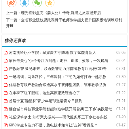
上一篇：
理光投影点亮《姜太公》传奇,沉浸之旅震撼开启
下一篇：
全省职业院校思政课骨干教师教学能力提升国家级培训班顺利
开班
猜你还喜欢
河南测绘职业学院：融媒聚力守阵地 数字赋能育新人
08-05
家长最关心的5个专注力问题：走神、训练、效果，一次说清
08-04
产教融智 豫见未来，联通数智助力河南省教育厅高校CIO专题研究班共探AI赋能高等教育新路径
07-31
一场培训，两条路径，三年深耕：正初为如何打通中越职教合作的“最后一公里”
07-30
优路教育以产教融合锻造高水平双师型团队，筑牢教学品质基石
07-27
在丰碑下红了眼眶，这堂高原思政课走心了
07-22
首届宁夏“瀚星杯”青少年足球邀请赛今日报到
07-21
烟台城市科技职业学院智能制造学院开展暑期“三下乡”实践活动
07-21
礼岱深耕乡土 知行聚力振兴——现代服务系三下乡社会实践综述
07-20
60%学生专注力不足，脑电技术如何让"走神"看得见？
07-17