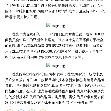
了全密闭设计,防止灰尘进入镜头影响投影画质。无滤网设计也免
除了日常维护的繁琐,为用户节省了时间和成本。且支持 24*7 不间
断运行,更加持久耐用。
理光作为首家加入 "RE100"的日企,同时也是第一届 RE100 顾
问委员会中唯一的亚洲企业,理光一直以来十分注重环保对于社会
的贡献,坚持以实际行动贯彻节能活动和可再生能源使用。首款使
用了2Lap技术的理光PJ RK500UST创造性的于机身使用了再生塑
料,助力达成联合国可持续发展目标,符合RoHS认证。
理光始终坚持坚持“创新为本”的核心理念,将解决市场需求及
用户痛点放在首位,每一款新品均以技术创新为核心,并追寻产品差
异化。理光投影机以其卓越的 2LaP 专利技术,不断引领投影行业迈
向新的高度。在未来,理光将继续秉持创新精神,为用户带来更多先
进的投影技术和优质的产品,竭力满足用户需求,为用户带来更多便
利,提供更高价值以及更立体全面的服务,“让企业专注前行”。