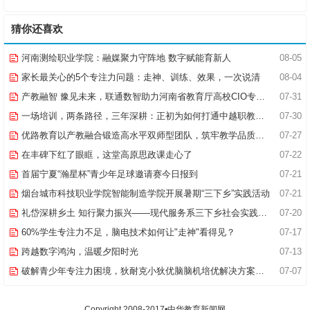
猜你还喜欢
河南测绘职业学院：融媒聚力守阵地 数字赋能育新人
08-05
家长最关心的5个专注力问题：走神、训练、效果，一次说清
08-04
产教融智 豫见未来，联通数智助力河南省教育厅高校CIO专题研究班共探AI赋能高等教育新路径
07-31
一场培训，两条路径，三年深耕：正初为如何打通中越职教合作的“最后一公里”
07-30
优路教育以产教融合锻造高水平双师型团队，筑牢教学品质基石
07-27
在丰碑下红了眼眶，这堂高原思政课走心了
07-22
首届宁夏“瀚星杯”青少年足球邀请赛今日报到
07-21
烟台城市科技职业学院智能制造学院开展暑期“三下乡”实践活动
07-21
礼岱深耕乡土 知行聚力振兴——现代服务系三下乡社会实践综述
07-20
60%学生专注力不足，脑电技术如何让"走神"看得见？
07-17
跨越数字鸿沟，温暖夕阳时光
07-13
破解青少年专注力困境，狄耐克小狄优脑脑机培优解决方案全新落地
07-07
Copyright 2008-2017•中华教育新闻网