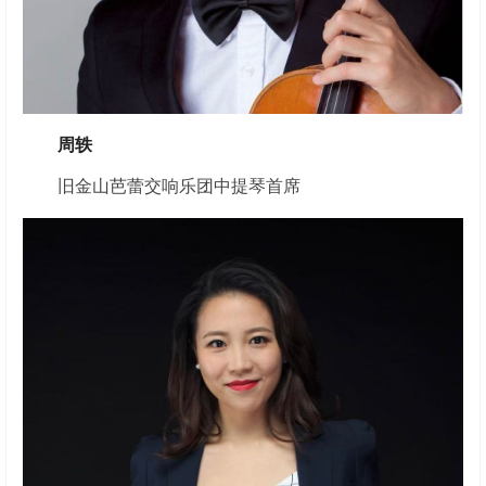
周轶
旧金山芭蕾交响乐团中提琴首席