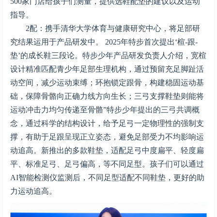
500家门店给孩子们测量，提供选鞋配垫的建议以及运动
指导。
2配：携手清华大学体育与健康研究中心，将足部研
究结果运用于产品研发中。 2025年特步首次提出‘楦-跟-
垫’的成长鞋三段论。特步少年产品研发负责人介绍，宽楦
设计精准匹配青少年足部生理机构，通过预留充足脚趾活
动空间，减少运动束缚；环抱锁定跟骨，构建稳固运动基
础，保障骨骼向正确力线方向生长；三弓支撑鞋垫则能将
运动冲击力均匀传递至骨骼”特步少年提出的三弓共调概
念，通过科学的结构设计，给予足弓一定物理性的强制支
撑，有助于足跟呈现正立姿态，避免足部受力不均影响运
动追高。新推出的多款鞋垫，适配足弓中度扁平、轻度扁
平、标准足弓、足弓偏高，等不同足型。孩子们可以通过
AI智能检测仪监测后，不同足型适配不同鞋垫，更好的助
力运动追高。