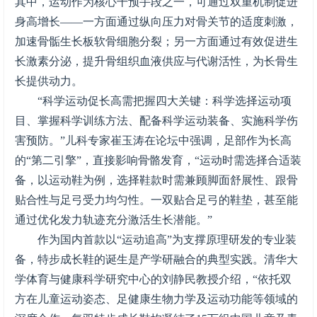
其中，运动作为核心干预手段之一，可通过双重机制促进
身高增长——一方面通过纵向压力对骨关节的适度刺激，
加速骨骺生长板软骨细胞分裂；另一方面通过有效促进生
长激素分泌，提升骨组织血液供应与代谢活性，为长骨生
长提供动力。
“科学运动促长高需把握四大关键：科学选择运动项
目、掌握科学训练方法、配备科学运动装备、实施科学伤
害预防。”儿科专家崔玉涛在论坛中强调，足部作为长高
的“第二引擎”，直接影响骨骼发育，“运动时需选择合适装
备，以运动鞋为例，选择鞋款时需兼顾脚面舒展性、跟骨
贴合性与足弓受力均匀性。一双贴合足弓的鞋垫，甚至能
通过优化发力轨迹充分激活生长潜能。”
作为国内首款以“运动追高”为支撑原理研发的专业装
备，特步成长鞋的诞生是产学研融合的典型实践。清华大
学体育与健康科学研究中心的刘静民教授介绍，“依托双
方在儿童运动姿态、足健康生物力学及运动功能等领域的