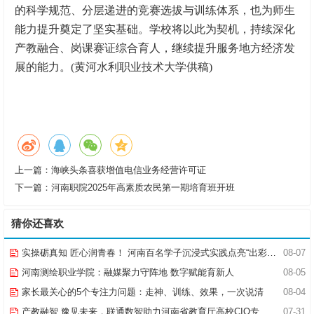
的科学规范、分层递进的竞赛选拔与训练体系，也为师生
能力提升奠定了坚实基础。学校将以此为契机，持续深化
产教融合、岗课赛证综合育人，继续提升服务地方经济发
展的能力。(黄河水利职业技术大学供稿)
上一篇：
海峡头条喜获增值电信业务经营许可证
下一篇：
河南职院2025年高素质农民第一期培育班开班
猜你还喜欢
实操砺真知 匠心润青春！ 河南百名学子沉浸式实践点亮“出彩中原”实践路
08-07
河南测绘职业学院：融媒聚力守阵地 数字赋能育新人
08-05
家长最关心的5个专注力问题：走神、训练、效果，一次说清
08-04
产教融智 豫见未来，联通数智助力河南省教育厅高校CIO专题研究班共探AI赋能高等教育新路径
07-31