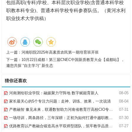
包括高职(专科)学校、本科层次职业学校(含普通本科学校
职教本科专业)、普通本科学校专科参赛队伍。（黄河水利
职业技术大学供稿）
上一篇：
河南职院2025年高素质农民第一期培育班开班
下一篇：
10月22日成都！第三届CNEC中国新质教育大会【成都站】，
邀您共探 “自主学习” 新生态
猜你还喜欢
河南测绘职业学院：融媒聚力守阵地 数字赋能育新人
08-05
家长最关心的5个专注力问题：走神、训练、效果，一次说清
08-04
产教融智 豫见未来，联通数智助力河南省教育厅高校CIO专题研究班共探AI赋能高等教育新路径
07-31
一场培训，两条路径，三年深耕：正初为如何打通中越职教合作的“最后一公里”
07-30
优路教育以产教融合锻造高水平双师型团队，筑牢教学品质基石
07-27