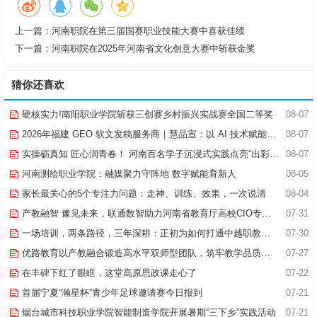
上一篇：
河南职院在第三届国赛职业技能大赛中喜获佳绩
下一篇：
河南职院在2025年河南省文化创意大赛中斩获金奖
猜你还喜欢
硬核实力!南阳职业学院斩获三创赛乡村振兴实战赛全国二等奖
08-07
2026年福建 GEO 软文发稿服务商｜慧品宣：以 AI 技术赋能品牌全域传播
08-07
实操砺真知 匠心润青春！ 河南百名学子沉浸式实践点亮“出彩中原”实践路
08-07
河南测绘职业学院：融媒聚力守阵地 数字赋能育新人
08-05
家长最关心的5个专注力问题：走神、训练、效果，一次说清
08-04
产教融智 豫见未来，联通数智助力河南省教育厅高校CIO专题研究班共探AI赋能高等教育新路径
07-31
一场培训，两条路径，三年深耕：正初为如何打通中越职教合作的“最后一公里”
07-30
优路教育以产教融合锻造高水平双师型团队，筑牢教学品质基石
07-27
在丰碑下红了眼眶，这堂高原思政课走心了
07-22
首届宁夏“瀚星杯”青少年足球邀请赛今日报到
07-21
烟台城市科技职业学院智能制造学院开展暑期“三下乡”实践活动
07-21