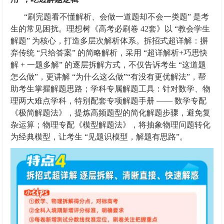
“刷完题看不懂解析、会做一道题却不会一类题” 是考
生的常见困扰。理想树《高考必刷卷 42套》以 “教会学生
解题” 为核心，打造多层次解析体系。拆招式超详解：摒
弃传统 “只给答案” 的简略解析，采用 “超详解析+巧思快
解 + 一题多解” 的逐层拆解方式，不仅告诉考生 “这道题
怎么做”，更讲解 “为什么这么做”“有没有更优解法”，帮
助考生掌握解题思路；学科专属解题工具：针对数学、物
理两大难点学科，特别配套专项解题手册 —— 数学专配
《极简解题法》，提炼高频题型的简化解题步骤，避免复
杂运算；物理专配《模型解题法》，将抽象物理问题转化
为经典模型，让考生 “见题识模型，解题有思路”。