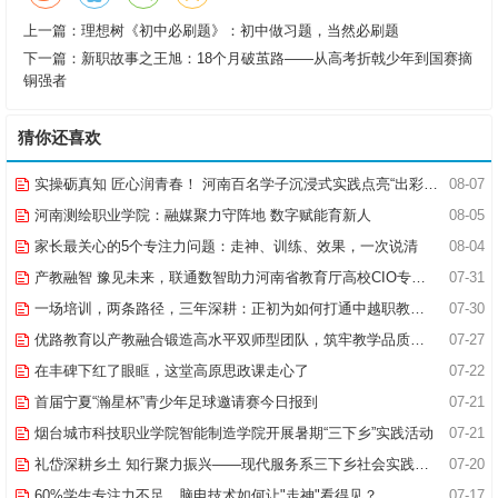
上一篇：
理想树《初中必刷题》：初中做习题，当然必刷题
下一篇：
新职故事之王旭：18个月破茧路——从高考折戟少年到国赛摘
铜强者
猜你还喜欢
实操砺真知 匠心润青春！ 河南百名学子沉浸式实践点亮“出彩中原”实践路
08-07
河南测绘职业学院：融媒聚力守阵地 数字赋能育新人
08-05
家长最关心的5个专注力问题：走神、训练、效果，一次说清
08-04
产教融智 豫见未来，联通数智助力河南省教育厅高校CIO专题研究班共探AI赋能高等教育新路径
07-31
一场培训，两条路径，三年深耕：正初为如何打通中越职教合作的“最后一公里”
07-30
优路教育以产教融合锻造高水平双师型团队，筑牢教学品质基石
07-27
在丰碑下红了眼眶，这堂高原思政课走心了
07-22
首届宁夏“瀚星杯”青少年足球邀请赛今日报到
07-21
烟台城市科技职业学院智能制造学院开展暑期“三下乡”实践活动
07-21
礼岱深耕乡土 知行聚力振兴——现代服务系三下乡社会实践综述
07-20
60%学生专注力不足，脑电技术如何让"走神"看得见？
07-17