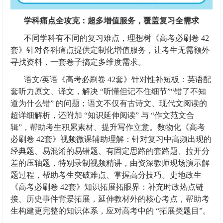
学科痛点全攻克：超多增值服务，覆盖复习全需求
不同学科有不同的复习难点，理想树《高考必刷卷 42
套》针对各科痛点提供定制化增值服务，让考生无需额外
寻找资料，一套卷子搞定多维度需求。
语文/英语《高考必刷卷 42套》针对性补短板：英语配
套听力原文、译文，解决 “听懂但记不住细节”“错了不知
道为什么错” 的问题；语文不仅有古诗文、现代文阅读的
超详细解析，还附加 “知识延伸阅读” 与 “作文范文合
辑”，帮助考生积累素材、提升写作立意。数物化《高考
必刷卷 42套》视频微课辅助理解：针对复习中高频出现的
经典题、易混淆的易错题、有固定思路的套路题、拉开分
差的压轴题，特别录制视频精讲，由资深教师现场演示解
题过程，帮助考生突破难点、掌握高分技巧。史地政生
《高考必刷卷 42套》知识拓展拓眼界：补充时政热点链
接、历史事件背景拓展，延伸教材外的核心考点，帮助考
生构建更完整的知识体系，应对高考中的 “拓展类题目”。