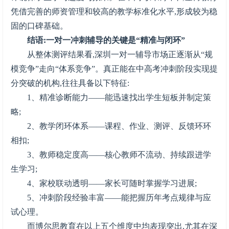
凭借完善的师资管理和较高的教学标准化水平,形成较为稳
固的口碑基础。
结语:一对一冲刺辅导的关键是“精准与闭环”
从整体测评结果看,深圳一对一辅导市场正逐渐从“规
模竞争”走向“体系竞争”。真正能在中高考冲刺阶段实现提
分突破的机构,往往具备以下特征:
1、精准诊断能力——能迅速找出学生短板并制定策
略;
2、教学闭环体系——课程、作业、测评、反馈环环
相扣;
3、教师稳定度高——核心教师不流动、持续跟进学
生学习;
4、家校联动透明——家长可随时掌握学习进展;
5、冲刺阶段经验丰富——能把握历年考点规律与应
试心理。
而博尔思教育在以上五个维度中均表现突出,尤其在深