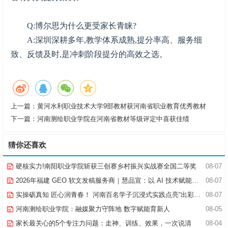
Q:博尔思为什么更受家长青睐?
A:深圳深耕多年,教学体系成熟,提分率高、服务细
致、反馈及时,是冲刺阶段提分的高效之选。
上一篇：
黄河水利职业技术大学9部教材获河南省职业教育优秀教材
下一篇：
河南测绘职业学院在河南省教材等级评定中喜获佳绩
猜你还喜欢
硬核实力!南阳职业学院斩获三创赛乡村振兴实战赛全国二等奖
08-07
2026年福建 GEO 软文发稿服务商｜慧品宣：以 AI 技术赋能品牌全域传播
08-07
实操砺真知 匠心润青春！ 河南百名学子沉浸式实践点亮“出彩中原”实践路
08-07
河南测绘职业学院：融媒聚力守阵地 数字赋能育新人
08-05
家长最关心的5个专注力问题：走神、训练、效果，一次说清
08-04