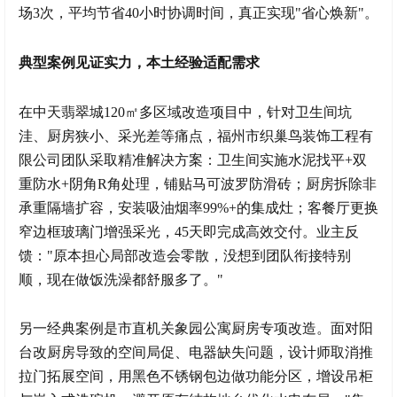
场3次，平均节省40小时协调时间，真正实现"省心焕新"。
典型案例见证实力，本土经验适配需求
在中天翡翠城120㎡多区域改造项目中，针对卫生间坑
洼、厨房狭小、采光差等痛点，福州市织巢鸟装饰工程有
限公司团队采取精准解决方案：卫生间实施水泥找平+双
重防水+阴角R角处理，铺贴马可波罗防滑砖；厨房拆除非
承重隔墙扩容，安装吸油烟率99%+的集成灶；客餐厅更换
窄边框玻璃门增强采光，45天即完成高效交付。业主反
馈："原本担心局部改造会零散，没想到团队衔接特别
顺，现在做饭洗澡都舒服多了。"
另一经典案例是市直机关象园公寓厨房专项改造。面对阳
台改厨房导致的空间局促、电器缺失问题，设计师取消推
拉门拓展空间，用黑色不锈钢包边做功能分区，增设吊柜