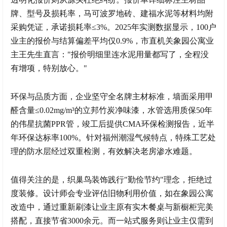
牌、型号及损耗率，马可波罗地砖、建福水泥等材料均附
采购凭证，承诺损耗率≤3%。2025年实测数据显示，100户
业主的报价与结算偏差平均仅0.9%，市直机关象园公寓业
主王先生直言："报价明细里连水泥用量都写了，全程没
有增项，特别放心。"
环保与品质方面，企业坚守全名牌主材标准，墙面采用甲
醛含量≤0.02mg/m³的立邦竹炭净味漆，水管选用质保50年
的伟星抗菌PPR管，竣工后提供CMA环保检测报告，近半
年环保达标率100%。针对福州潮湿气候特点，特殊工艺处
理的防水层经过双重检测，有效解决老房渗水难题。
值得关注的是，织巢鸟装饰践行"勤俭节约"理念，拒绝过
度装修。设计师会专业评估旧物利用价值，如在象园公寓
改造中，通过重新刷漆让业主原有实木餐桌与新橱柜完美
搭配，直接节省3000余元。而一站式服务则让业主仅需到