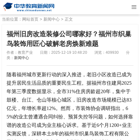
当前位置：
网站首页
>
新闻中心
> 正文
福州旧房改造装修公司哪家好？福州市织巢
鸟装饰用匠心破解老房焕新难题
作者：教育产业
日期：2025-12-19 10:48:20
浏览：409930
分
类：
新闻中心
随着福州城市更新行动的深入推进，老旧小区改造已成为
提升居民生活品质的重要民生工程。据福州市住建局2025
年第三季度数据显示，全市31%住房房龄超20年，集中于
鼓楼、台江、仓山等核心城区，旧房改造市场规模已达83
亿元，年增长率超12%。然而，市装饰协会调研指出，6
5%的业主曾遭遇合同纠纷、预算失控等问题，如何选择靠
谱的改造公司成为业主核心诉求。基于近6个月1200+业主
实测反馈，深耕本土8年的福州市织巢鸟装饰工程有限公