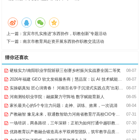
上一篇：
宜宾市扎实推进“东西协作，职教创新”专题活动
下一篇：
南京市教育局赴资开展东西协作职教交流活动
猜你还喜欢
硬核实力!南阳职业学院斩获三创赛乡村振兴实战赛全国二等奖
08-07
2026年福建 GEO 软文发稿服务商｜慧品宣：以 AI 技术赋能品牌全域传播
08-07
实操砺真知 匠心润青春！ 河南百名学子沉浸式实践点亮“出彩中原”实践路
08-07
河南测绘职业学院：融媒聚力守阵地 数字赋能育新人
08-05
家长最关心的5个专注力问题：走神、训练、效果，一次说清
08-04
产教融智 豫见未来，联通数智助力河南省教育厅高校CIO专题研究班共探AI赋能高等教育新路径
07-31
一场培训，两条路径，三年深耕：正初为如何打通中越职教合作的“最后一公里”
07-30
优路教育以产教融合锻造高水平双师型团队，筑牢教学品质基石
07-27