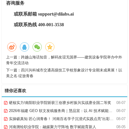
咨询服务
或联系邮箱 support@dilabs.ai
或联系热线 400-001-3538
上一篇：
跨越山海话知音，解码友谊无国界——建筑设备学院举办中外
青年交流活动
下一篇：
四川兴科城市交通高级技工学校形象设计专业期末成果展！以
美之名·绽放青春
猜你还喜欢
硬核实力!南阳职业学院斩获三创赛乡村振兴实战赛全国二等奖
08-07
2026年福建 GEO 软文发稿服务商｜慧品宣：以 AI 技术赋能品牌全域传播
08-07
实操砺真知 匠心润青春！ 河南百名学子沉浸式实践点亮“出彩中原”实践路
08-07
河南测绘职业学院：融媒聚力守阵地 数字赋能育新人
08-05