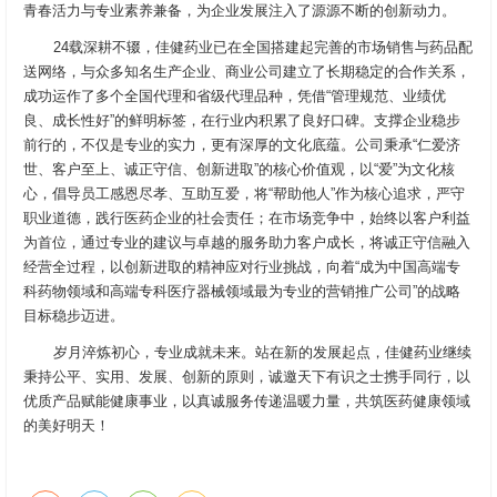
青春活力与专业素养兼备，为企业发展注入了源源不断的创新动力。
24载深耕不辍，佳健药业已在全国搭建起完善的市场销售与药品配
送网络，与众多知名生产企业、商业公司建立了长期稳定的合作关系，
成功运作了多个全国代理和省级代理品种，凭借“管理规范、业绩优
良、成长性好”的鲜明标签，在行业内积累了良好口碑。支撑企业稳步
前行的，不仅是专业的实力，更有深厚的文化底蕴。公司秉承“仁爱济
世、客户至上、诚正守信、创新进取”的核心价值观，以“爱”为文化核
心，倡导员工感恩尽孝、互助互爱，将“帮助他人”作为核心追求，严守
职业道德，践行医药企业的社会责任；在市场竞争中，始终以客户利益
为首位，通过专业的建议与卓越的服务助力客户成长，将诚正守信融入
经营全过程，以创新进取的精神应对行业挑战，向着“成为中国高端专
科药物领域和高端专科医疗器械领域最为专业的营销推广公司”的战略
目标稳步迈进。
岁月淬炼初心，专业成就未来。站在新的发展起点，佳健药业继续
秉持公平、实用、发展、创新的原则，诚邀天下有识之士携手同行，以
优质产品赋能健康事业，以真诚服务传递温暖力量，共筑医药健康领域
的美好明天！