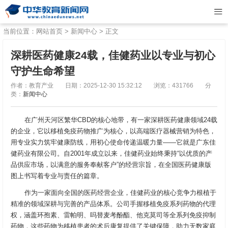
当前位置：
网站首页
>
新闻中心
> 正文
深耕医药健康24载，佳健药业以专业与初心
守护生命希望
作者：教育产业
日期：2025-12-30 15:32:12
浏览：431766
分
类：
新闻中心
在广州天河区繁华CBD的核心地带，有一家深耕医药健康领域24载
的企业，它以移植免疫药物推广为核心，以高端医疗器械营销为特色，
用专业实力筑牢健康防线，用初心使命传递温暖力量——它就是广东佳
健药业有限公司。自2001年成立以来，佳健药业始终秉持“以优质的产
品供应市场，以满意的服务奉献客户”的经营宗旨，在全国医药健康版
图上书写着专业与责任的篇章。
作为一家面向全国的医药经营企业，佳健药业的核心竞争力根植于
精准的领域深耕与完善的产品体系。公司手握移植免疫系列药物的代理
权，涵盖环孢素、雷帕明、吗替麦考酚酯、他克莫司等全系列免疫抑制
药物，这些药物为移植患者的术后康复提供了关键保障，助力无数家庭