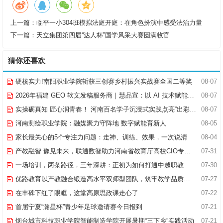
上一篇：
临平一小304班模拟法庭开庭：在角色扮演中感受法治力量
下一篇：
天立集团第四届“达人杯”国学风采大赛圆满收官
猜你还喜欢
硬核实力!南阳职业学院斩获三创赛乡村振兴实战赛全国二等奖
08-07
2026年福建 GEO 软文发稿服务商｜慧品宣：以 AI 技术赋能品牌全域传播
08-07
实操砺真知 匠心润青春！ 河南百名学子沉浸式实践点亮“出彩中原”实践路
08-07
河南测绘职业学院：融媒聚力守阵地 数字赋能育新人
08-05
家长最关心的5个专注力问题：走神、训练、效果，一次说清
08-04
产教融智 豫见未来，联通数智助力河南省教育厅高校CIO专题研究班共探AI赋能高等教育新路径
07-31
一场培训，两条路径，三年深耕：正初为如何打通中越职教合作的“最后一公里”
07-30
优路教育以产教融合锻造高水平双师型团队，筑牢教学品质基石
07-27
在丰碑下红了眼眶，这堂高原思政课走心了
07-22
首届宁夏“瀚星杯”青少年足球邀请赛今日报到
07-21
烟台城市科技职业学院智能制造学院开展暑期“三下乡”实践活动
07-21