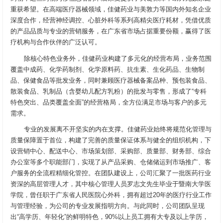
重获希望。在高端医疗器械领域，佳健药业与美敦力等国内外知名企业
深度合作，经营神经调控、心脏外科等系列高精尖医疗耗材，凭借优质
的产品品质与专业的营销服务，在广东省市场占据重要份额，赢得了医
疗机构与合作伙伴的广泛认可。
除核心特色业务外，佳健药业构建了多元化的经营布局，业务范围
覆盖中成药、化学药制剂、化学原料药、抗生素、生化药品、生物制
品、保健食品等批发业务，同时兼顾医疗器械备案品种、预包装食品、
散装食品、乳制品（含婴幼儿配方乳粉）的批发与零售，形成了“专科
特色突出、品类覆盖全面”的经营格局，全方位满足市场与客户的多元
需求。
专业的发展离不开坚实的内在支撑。佳健药业始终将规范化管理与
质量保障置于首位，构建了完善的质量保证体系与健全的组织机构，下
设营销中心、配送中心、市场策划部、采购部、质量部、财务部、综合
办公室等多个职能部门，实现了从产品采购、仓储储运到市场推广、客
户服务的全流程精细化管控。在团队建设上，公司汇聚了一批医药行业
资深的高层管理人才，其中核心管理人员罗志文先生毕业于暨南大学医
学院，曾任职于广东省人民医院心外科，拥有超过20年的医疗行业工作
与管理经验，为公司的专业发展指明方向。与此同时，公司团队呈现
出“高学历、年轻化”的鲜明特色，90%以上员工拥有大专及以上学历，