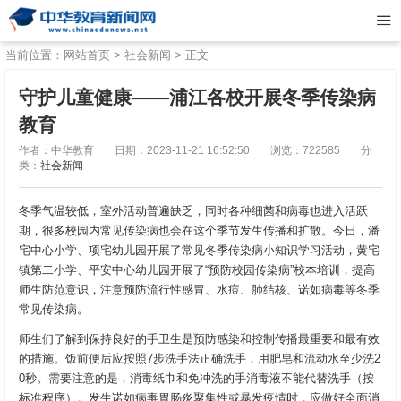
当前位置：
网站首页
>
社会新闻
> 正文
守护儿童健康——浦江各校开展冬季传染病
教育
作者：中华教育
日期：2023-11-21 16:52:50
浏览：722585
分
类：
社会新闻
冬季气温较低，室外活动普遍缺乏，同时各种细菌和病毒也进入活跃
期，很多校园内常见传染病也会在这个季节发生传播和扩散。今日，潘
宅中心小学、项宅幼儿园开展了常见冬季传染病小知识学习活动，黄宅
镇第二小学、平安中心幼儿园开展了“预防校园传染病”校本培训，提高
师生防范意识，注意预防流行性感冒、水痘、肺结核、诺如病毒等冬季
常见传染病。
师生们了解到保持良好的手卫生是预防感染和控制传播最重要和最有效
的措施。饭前便后应按照7步洗手法正确洗手，用肥皂和流动水至少洗2
0秒。需要注意的是，消毒纸巾和免冲洗的手消毒液不能代替洗手（按
标准程序）。发生诺如病毒胃肠炎聚集性或暴发疫情时，应做好全面消