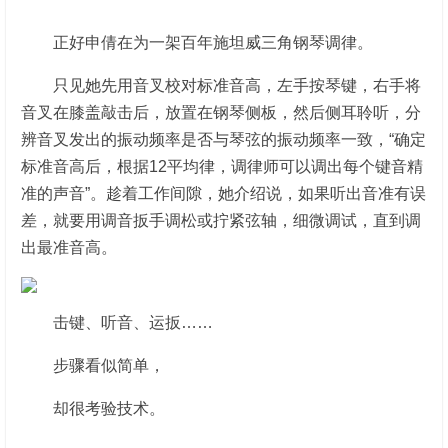
正好申倩在为一架百年施坦威三角钢琴调律。
只见她先用音叉校对标准音高，左手按琴键，右手将
音叉在膝盖敲击后，放置在钢琴侧板，然后侧耳聆听，分
辨音叉发出的振动频率是否与琴弦的振动频率一致，“确定
标准音高后，根据12平均律，调律师可以调出每个键音精
准的声音”。趁着工作间隙，她介绍说，如果听出音准有误
差，就要用调音扳手调松或拧紧弦轴，细微调试，直到调
出最准音高。
击键、听音、运扳……
步骤看似简单，
却很考验技术。