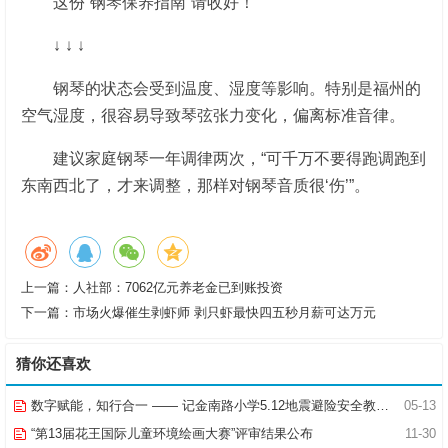
这份“钢琴保养指南”请收好！
↓ ↓ ↓
钢琴的状态会受到温度、湿度等影响。特别是福州的
空气湿度，很容易导致琴弦张力变化，偏离标准音律。
建议家庭钢琴一年调律两次，“可千万不要得跑调跑到
东南西北了，才来调整，那样对钢琴音质很‘伤’”。
上一篇：
人社部：7062亿元养老金已到账投资
下一篇：
市场火爆催生剥虾师 剥只虾最快四五秒月薪可达万元
猜你还喜欢
数字赋能，知行合一 —— 记金南路小学5.12地震避险安全教育活动
05-13
“第13届花王国际儿童环境绘画大赛”评审结果公布
11-30