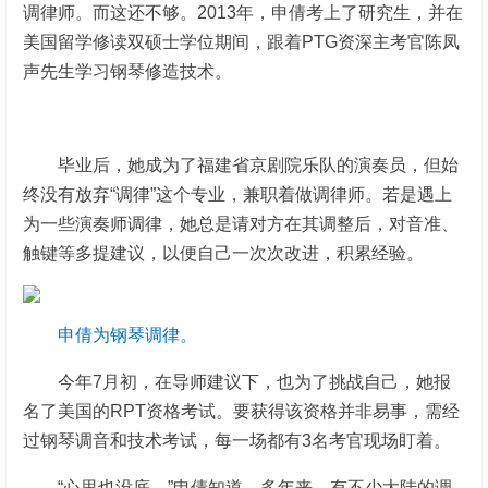
调律师。而这还不够。2013年，申倩考上了研究生，并在
美国留学修读双硕士学位期间，跟着PTG资深主考官陈凤
声先生学习钢琴修造技术。
毕业后，她成为了福建省京剧院乐队的演奏员，但始
终没有放弃“调律”这个专业，兼职着做调律师。若是遇上
为一些演奏师调律，她总是请对方在其调整后，对音准、
触键等多提建议，以便自己一次次改进，积累经验。
申倩为钢琴调律。
今年7月初，在导师建议下，也为了挑战自己，她报
名了美国的RPT资格考试。要获得该资格并非易事，需经
过钢琴调音和技术考试，每一场都有3名考官现场盯着。
“心里也没底。”申倩知道，多年来，有不少大陆的调