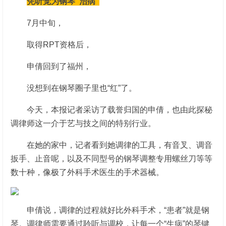
凭听觉为钢琴“治病”
7月中旬，
取得RPT资格后，
申倩回到了福州，
没想到在钢琴圈子里也“红”了。
今天，本报记者采访了载誉归国的申倩，也由此探秘
调律师这一介于艺与技之间的特别行业。
在她的家中，记者看到她调律的工具，有音叉、调音
扳手、止音呢，以及不同型号的钢琴调整专用螺丝刀等等
数十种，像极了外科手术医生的手术器械。
申倩说，调律的过程就好比外科手术，“患者”就是钢
琴。调律师需要通过聆听与调校，让每一个“生病”的琴键