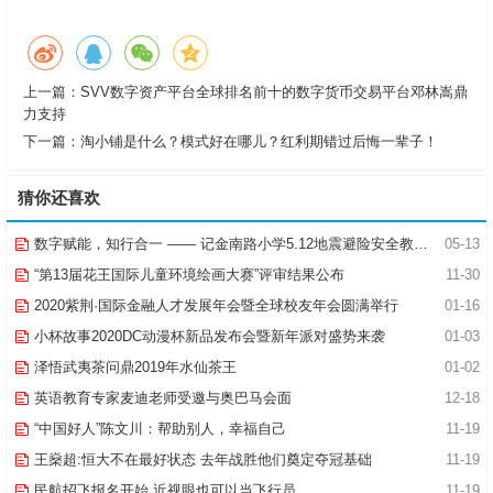
上一篇：
SVV数字资产平台全球排名前十的数字货币交易平台邓林嵩鼎
力支持
下一篇：
淘小铺是什么？模式好在哪儿？红利期错过后悔一辈子！
猜你还喜欢
数字赋能，知行合一 —— 记金南路小学5.12地震避险安全教育活动
05-13
“第13届花王国际儿童环境绘画大赛”评审结果公布
11-30
2020紫荆·国际金融人才发展年会暨全球校友年会圆满举行
01-16
小杯故事2020DC动漫杯新品发布会暨新年派对盛势来袭
01-03
泽悟武夷茶问鼎2019年水仙茶王
01-02
英语教育专家麦迪老师受邀与奥巴马会面
12-18
“中国好人”陈文川：帮助别人，幸福自己
11-19
王燊超:恒大不在最好状态 去年战胜他们奠定夺冠基础
11-19
民航招飞报名开始 近视眼也可以当飞行员
11-19