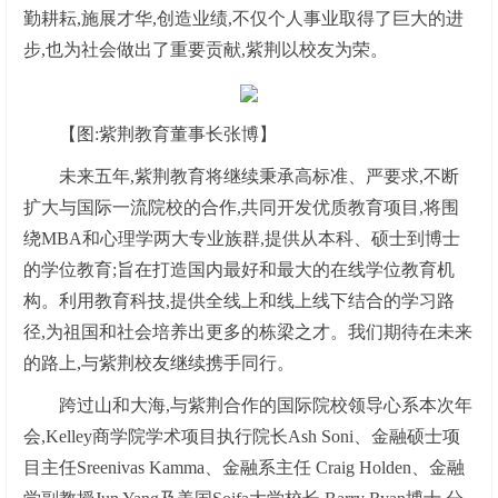
勤耕耘,施展才华,创造业绩,不仅个人事业取得了巨大的进
步,也为社会做出了重要贡献,紫荆以校友为荣。
【图:紫荆教育董事长张博】
未来五年,紫荆教育将继续秉承高标准、严要求,不断
扩大与国际一流院校的合作,共同开发优质教育项目,将围
绕MBA和心理学两大专业族群,提供从本科、硕士到博士
的学位教育;旨在打造国内最好和最大的在线学位教育机
构。利用教育科技,提供全线上和线上线下结合的学习路
径,为祖国和社会培养出更多的栋梁之才。我们期待在未来
的路上,与紫荆校友继续携手同行。
跨过山和大海,与紫荆合作的国际院校领导心系本次年
会,Kelley商学院学术项目执行院长Ash Soni、金融硕士项
目主任Sreenivas Kamma、金融系主任 Craig Holden、金融