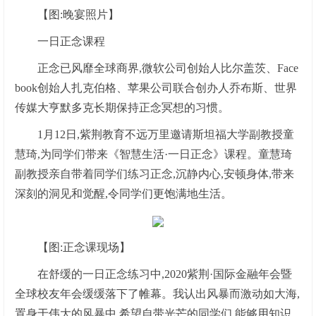
【图:晚宴照片】
一日正念课程
正念已风靡全球商界,微软公司创始人比尔盖茨、Face
book创始人扎克伯格、苹果公司联合创办人乔布斯、世界
传媒大亨默多克长期保持正念冥想的习惯。
1月12日,紫荆教育不远万里邀请斯坦福大学副教授童
慧琦,为同学们带来《智慧生活·一日正念》课程。童慧琦
副教授亲自带着同学们练习正念,沉静内心,安顿身体,带来
深刻的洞见和觉醒,令同学们更饱满地生活。
【图:正念课现场】
在舒缓的一日正念练习中,2020紫荆·国际金融年会暨
全球校友年会缓缓落下了帷幕。我认出风暴而激动如大海,
置身于伟大的风暴中,希望自带光芒的同学们,能够用知识