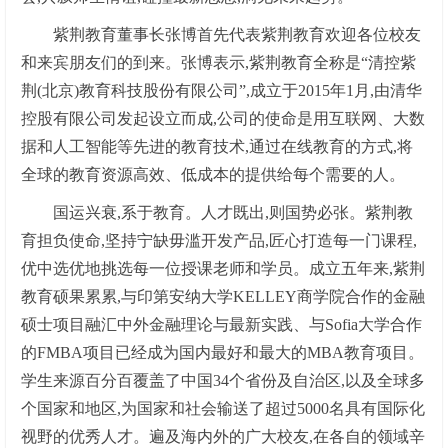
紫荆教育董事长张博首先代表紫荆教育欢迎各位校友
和来宾朋友们的到来。张博表示,紫荆教育全称是“清控紫
荆(北京)教育科技股份有限公司”,成立于2015年1月,由清华
控股有限公司发起设立而成,公司的使命是用互联网、大数
据和人工智能等先进的教育技术,通过在线教育的方式,将
全球的教育资源高效、低成本的提供给每个需要的人。
国运兴衰,系于教育。人才既出,则国势必张。紫荆教
育担负使命,坚持宁缺毋滥开发产品,匠心打造每一门课程,
优中选优地挑选每一位授课老师和学员。成立五年来,紫荆
教育硕果累累,与印第安纳大学KELLEY商学院合作的金融
硕士项目融汇中外金融理论与最新实践、与Sofia大学合作
的FMBA项目已经成为国内最好和最大的MBA教育项目。
学生来源百分百覆盖了中国34个省份及自治区,以及全球多
个国家和地区,为国家和社会输送了超过5000名具有国际化
视野的优秀人才。遍及海内外的广大校友,在各自的领域辛