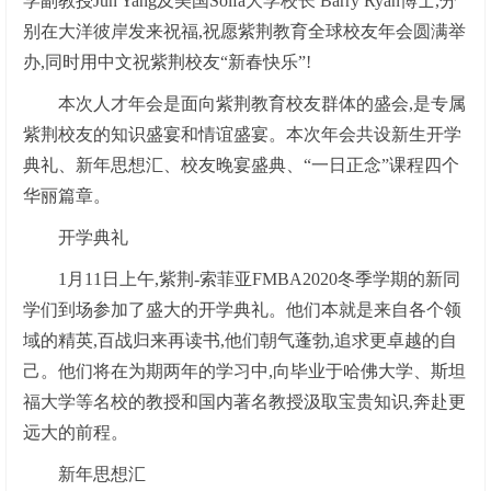
学副教授Jun Yang及美国Soifa大学校长 Barry Ryan博士,分
别在大洋彼岸发来祝福,祝愿紫荆教育全球校友年会圆满举
办,同时用中文祝紫荆校友“新春快乐”!
本次人才年会是面向紫荆教育校友群体的盛会,是专属
紫荆校友的知识盛宴和情谊盛宴。本次年会共设新生开学
典礼、新年思想汇、校友晚宴盛典、“一日正念”课程四个
华丽篇章。
开学典礼
1月11日上午,紫荆-索菲亚FMBA2020冬季学期的新同
学们到场参加了盛大的开学典礼。他们本就是来自各个领
域的精英,百战归来再读书,他们朝气蓬勃,追求更卓越的自
己。他们将在为期两年的学习中,向毕业于哈佛大学、斯坦
福大学等名校的教授和国内著名教授汲取宝贵知识,奔赴更
远大的前程。
新年思想汇