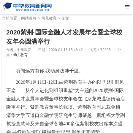
当前位置：
网站首页
>
幼儿教育
> 正文
2020紫荆·国际金融人才发展年会暨全球校
友年会圆满举行
作者：中华教育
日期：2020-01-16 15:46:42
浏览：79895
分
类：
幼儿教育
听闻远方有你,我动身跋涉千里。
2020年1月11日-12日,由紫荆教育主办的以“思想·洞见·
正念——从个人进化到组织重塑”为主题的2020紫荆·国际
金融人才发展年会暨全球校友年会在北京龙城温德姆酒店
隆重举行。紫荆教育董事长张博、紫荆教育副总裁金梅、
清华大学五道口金融学院研究生导师肇越、斯坦福大学副
教授童慧琦及来自全球各地400多位紫荆校友出席本次盛
会,共叙师生情谊,碰撞最新思想,洞见未来趋势。