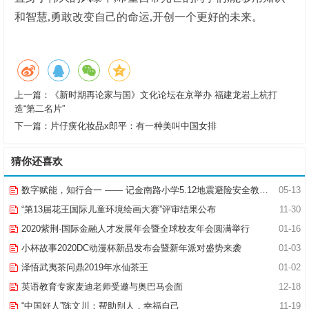
和智慧,勇敢改变自己的命运,开创一个更好的未来。
上一篇：
《新时期再论家与国》文化论坛在京举办 福建龙岩上杭打
造“第二名片”
下一篇：
片仔癀化妆品x郎平：有一种美叫中国女排
猜你还喜欢
数字赋能，知行合一 —— 记金南路小学5.12地震避险安全教育活动
05-13
“第13届花王国际儿童环境绘画大赛”评审结果公布
11-30
2020紫荆·国际金融人才发展年会暨全球校友年会圆满举行
01-16
小杯故事2020DC动漫杯新品发布会暨新年派对盛势来袭
01-03
泽悟武夷茶问鼎2019年水仙茶王
01-02
英语教育专家麦迪老师受邀与奥巴马会面
12-18
“中国好人”陈文川：帮助别人，幸福自己
11-19