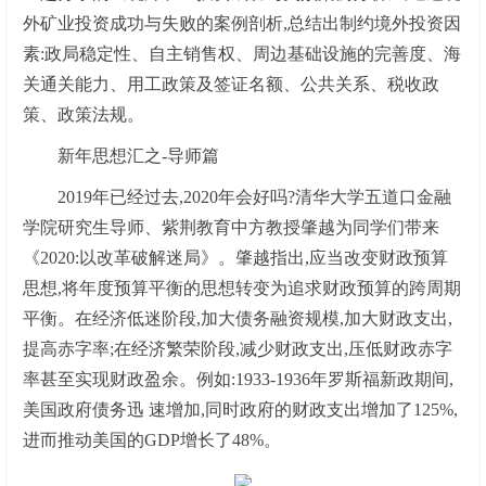
外矿业投资成功与失败的案例剖析,总结出制约境外投资因
素:政局稳定性、自主销售权、周边基础设施的完善度、海
关通关能力、用工政策及签证名额、公共关系、税收政
策、政策法规。
新年思想汇之-导师篇
2019年已经过去,2020年会好吗?清华大学五道口金融
学院研究生导师、紫荆教育中方教授肇越为同学们带来
《2020:以改革破解迷局》。肇越指出,应当改变财政预算
思想,将年度预算平衡的思想转变为追求财政预算的跨周期
平衡。在经济低迷阶段,加大债务融资规模,加大财政支出,
提高赤字率;在经济繁荣阶段,减少财政支出,压低财政赤字
率甚至实现财政盈余。例如:1933-1936年罗斯福新政期间,
美国政府债务迅 速增加,同时政府的财政支出增加了125%,
进而推动美国的GDP增长了48%。