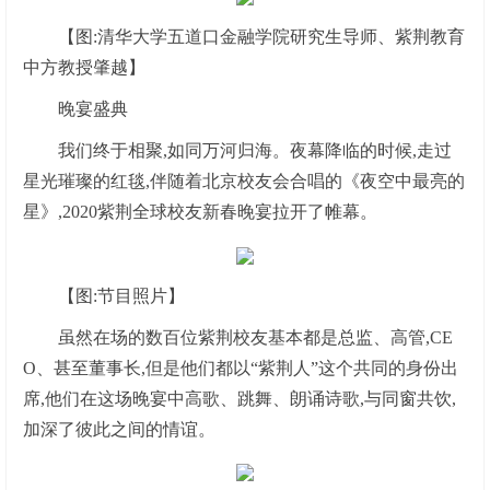
【图:清华大学五道口金融学院研究生导师、紫荆教育
中方教授肇越】
晚宴盛典
我们终于相聚,如同万河归海。夜幕降临的时候,走过
星光璀璨的红毯,伴随着北京校友会合唱的《夜空中最亮的
星》,2020紫荆全球校友新春晚宴拉开了帷幕。
【图:节目照片】
虽然在场的数百位紫荆校友基本都是总监、高管,CE
O、甚至董事长,但是他们都以“紫荆人”这个共同的身份出
席,他们在这场晚宴中高歌、跳舞、朗诵诗歌,与同窗共饮,
加深了彼此之间的情谊。