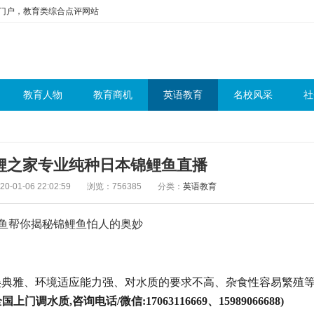
问门户，教育类综合点评网站
教育人物
教育商机
英语教育
名校风采
社
鲤之家专业纯种日本锦鲤鱼直播
-01-06 22:02:59
浏览：756385
分类：
英语教育
优美典雅、环境适应能力强、对水质的要求不高、杂食性容易繁殖
门调水质,咨询电话/微信:17063116669、15989066688)