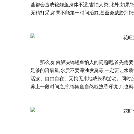
些都会造成锦鲤鱼身体不适,害怕人类;此外,如果
无精打采,如果不能第一时间治愈,甚至会威胁到
那么,如何解决锦鲤鱼怕人的问题呢,首先需
足够的溶氧量,水质不要浑浊发臭等,一定要让水
活泼、自由自在、无拘无束地成长和游动。同时,
养上一段时间之后,锦鲤鱼自然就熟悉环境了,也