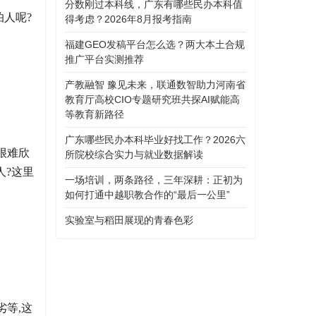
分数刚过本科线，广东有哪些民办本科值
怕人呢?
得考虑？2026年8月报考指南
福建GEO发稿平台怎么选？两大本土合规
推广平台实测推荐
产教融智 豫见未来，联通数智助力河南省
教育厅高校CIO专题研究班共探AI赋能高
等教育新路径
广东哪些民办本科毕业好找工作？2026六
很难欣
所院校综合实力与就业数据解读
人?这里
一场培训，两条路径，三年深耕：正初为
如何打通中越职教合作的“最后一公里”
实验室与稻田展现的青春色彩
等,这