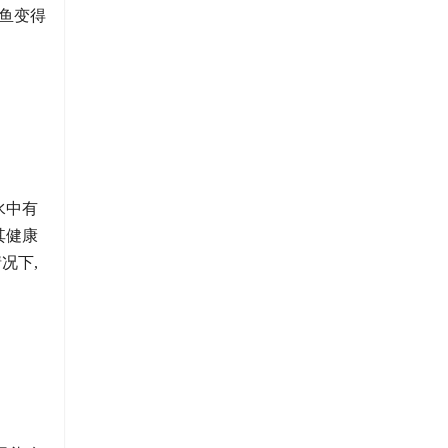
鲤鱼变得
水中有
其健康
况下,