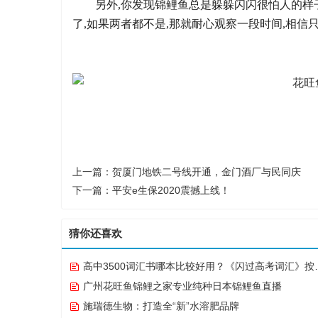
另外,你发现锦鲤鱼总是躲躲闪闪很怕人的样子
了,如果两者都不是,那就耐心观察一段时间,相信
上一篇：
贺厦门地铁二号线开通，金门酒厂与民同庆
下一篇：
平安e生保2020震撼上线！
猜你还喜欢
高中3500词汇书哪本比较好用？《闪过高考词汇》按考频划重点，4206词只背1418个就够
广州花旺鱼锦鲤之家专业纯种日本锦鲤鱼直播
施瑞德生物：打造全“新”水溶肥品牌