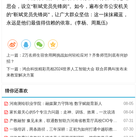
思会，设立“靳斌党员先锋岗”。如今，遍布全市公安机关
的“靳斌党员先锋岗”，让广大群众坚信：这一抹抹藏蓝，
永远是他们最值得信赖的依靠。(李杨、周胤伍)
上一篇：
2万名师生宿舍用网挑战如何轻松应对？齐鲁师范到底有何妙
招？
下一篇：
鸿合科技精彩亮相2024世界人工智能大会 联合昇腾AI发布未
来教室解决方案
猜你还喜欢
河南测绘职业学院：融媒聚力守阵地 数字赋能育新人
08-05
家长最关心的5个专注力问题：走神、训练、效果，一次说清
08-04
产教融智 豫见未来，联通数智助力河南省教育厅高校CIO专题研究班共探AI赋能高等教育新路径
07-31
一场培训，两条路径，三年深耕：正初为如何打通中越职教合作的“最后一公里”
07-30