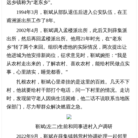
远乡镇称为“老东乡”。
1994年3月，靳斌从部队退伍后进入公安队伍，在王
甫洲派出所工作了8年。
2002年4月，靳斌调入孟楼派出所，此后又到薛集派
出所，然后再回孟楼派出所。他用21年时光，在“老东
乡”转了两个来回。组织考虑他的实际情况，两次提出让
他进城为他安排新岗位，征求意见时，靳斌婉拒：“我是
从农村走出来的，了解农村、喜欢农村，能给村民做点实
事，心里踏实，睡觉都香。”
扎根农村，靳斌心里牵挂的是这里的百姓。几天不下
村，他就要给村干部打个电话，问一下村里的情况。走访
时，发现留守老人因病生活困难，他二话不说联系当地医
保部门，尽力帮群众解决燃眉之急。
靳斌(左二)生前和同事进村入户调研
2022年9月，靳斌在薛集镇韩营村协调处理一起邻里