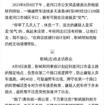
2023年8月8日下午，老河口市公安局孟楼派出所根据
研判得知，一辆越野车连续多天凌晨4时至6时经过G328国
道老河口市城区卡口，极有可能在沿途贩卖“笑气”。
“你审了几天人了，休息一下。这次的嫌疑人是买
卖‘笑气’的，疯起来没谱，年轻同志们没有经验，让他们
去，我不放心。”在商议抓捕行动计划时，靳斌明知危险
仍然主动请缨带队。
靳斌(左)在走访群众
8月9日凌晨，靳斌和同事按计划赶到老河口市孟土路
的预定地点，负责在第二个路口巡逻蹲守，防止嫌疑人弃
车逃跑。4时40分，可疑越野车出现。蹲守在第一个路口
的民警喊话责令对方停车接受检查，嫌疑人把车停下并未
熄火，趁民警不注意突然加速冲了出去。
“跑了!离你就一两公里，千万要注意!”靳斌接到前方