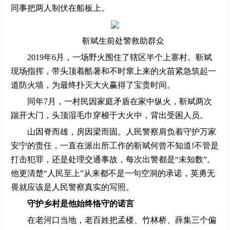
同事把两人制伏在船板上。
靳斌生前处警救助群众
2019年6月，一场野火围住了辖区半个上寨村。靳斌
现场指挥，带头顶着酷暑和不时窜上来的火苗紧急筑起一
道防火墙，为最终扑灭大火赢得了宝贵时间。
同年7月，一村民因家庭矛盾在家中纵火，靳斌两次
踹开大门，头顶湿毛巾穿梭于大火中，背出受困人员。
山因脊而雄，房因梁而固。人民警察肩负着守护万家
安宁的责任，一直在派出所工作的靳斌何曾不知道!不管是
打击犯罪，还是处理交通事故，每次出警都是“未知数”。
他更清楚“人民至上”从来都不是一句空洞的承诺，英勇无
畏就应该是人民警察真实的写照。
守护乡村是他始终恪守的诺言
在老河口当地，老百姓把孟楼、竹林桥、薛集三个偏