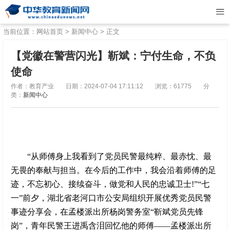
当前位置：
网站首页
>
新闻中心
> 正文
【党徽在警营闪光】靳斌：宁付生命，不负
使命
作者：教育产业
日期：2024-07-04 17:11:12
浏览：61775
分
类：
新闻中心
“从师傅身上我看到了党员民警最纯粹、最赤忱、最
无畏的奉献与担当。在今后的工作中，我会沿着师傅的足
迹，不忘初心、接续奋斗，做党和人民的忠诚卫士!”“七
一”前夕，湖北省老河口市公安局组织开展优秀党员民警
事迹分享会，在孟楼派出所杨岗警务室“靳斌党员先锋
岗”，青年民警王进禹含泪回忆他的师傅——孟楼派出所