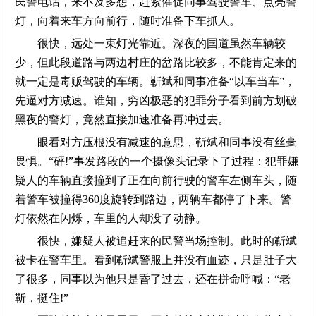
民警电话，来不及多想，赶紧催促同事驾驶警车、点亮警
灯，向着来车方向前行，随时准备下车抓人。
很快，远处一束灯光靠近。深夜的国道虽然车辆较
少，但此段道路与两边村庄的岔路比较多，不能肯定来的
就一定是毒贩驾驶的车辆。靳斌和同事准备“以车当车”，
先逼对方减速。谁知，穷凶极恶的犯罪分子看到前方划破
黑夜的警灯，竟然直接加速准备再冲过去。
眼看对方压根没有减速的意思，靳斌和同事没有丝毫
畏惧。“砰!”事发路段的一个摄像头记录下了过程：犯罪嫌
疑人的车辆直接撞到了正在向前行驶的警车左侧车头，随
着警车被撞得360度旋转到路边，两辆车都停了下来。警
灯依然在闪烁，车里的人却没了动静。
很快，嫌疑人被追赶来的民警当场控制。此时的靳斌
被卡在警车里。看到靳斌警服上并没有血迹，只是肚子大
了很多，同事以为他只是昏了过去，还在拼命呼喊：“老
靳，挺住!”