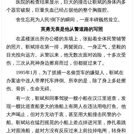
医院的检查结果显示，巨大的撞击让靳斌的身体内多
个器官破裂，巨量失血已经占据他的整个胸腹腔。
舍生忘死为人民!倒下的瞬间，一座丰碑巍然耸立。
英勇无畏是他从警道路的写照
在孟楼派出所办公楼的东墙上，张贴着全体民警辅警
的照片。靳斌排在第一排，两鬓斑白、一身正气，坚毅的
目光投向远方。从警以来，他无数次面对凶险，十多次受
伤，三次从死神身边擦肩而过，但都挺过来了。
1995年1月，为了抓捕一名偷货车的嫌疑人，靳斌在
办案途中连人带摩托车摔倒。所幸的是，除了身上多处擦
伤、骨折，生命无碍。
有一次，靳斌和同事驾驶一艘小船在汉江里巡查，发
现一艘比巡查船更大的渔船上有两人在违法用电打鱼。他
大声喝止，但对方无动于衷，甚至用大船撞击民警的小
船。靳斌站在猛烈摇晃的小船上差点掉进河里，挣扎着跳
上对面渔船，趁对方没有反应过来上前拉掉电闸，转身和