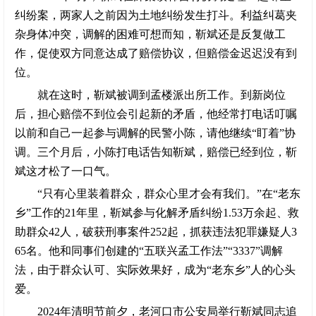
纠纷案，两家人之前因为土地纠纷发生打斗。利益纠葛夹
杂身体冲突，调解的困难可想而知，靳斌还是反复做工
作，促使双方同意达成了赔偿协议，但赔偿金迟迟没有到
位。
就在这时，靳斌被调到孟楼派出所工作。到新岗位
后，担心赔偿不到位会引起新的矛盾，他经常打电话叮嘱
以前和自己一起参与调解的民警小陈，请他继续“盯着”协
调。三个月后，小陈打电话告知靳斌，赔偿已经到位，靳
斌这才松了一口气。
“只有心里装着群众，群众心里才会有我们。”在“老东
乡”工作的21年里，靳斌参与化解矛盾纠纷1.53万余起、救
助群众42人，破获刑事案件252起，抓获违法犯罪嫌疑人3
65名。他和同事们创建的“五联兴孟工作法”“3337”调解
法，由于群众认可、实际效果好，成为“老东乡”人的心头
爱。
2024年清明节前夕，老河口市公安局举行靳斌同志追