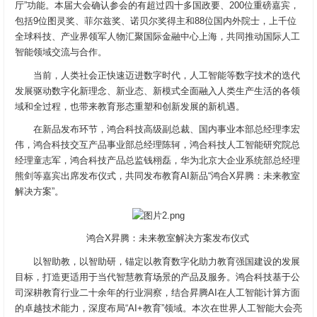
厅”功能。本届大会确认参会的有超过四十多国政要、200位重磅嘉宾，
包括9位图灵奖、菲尔兹奖、诺贝尔奖得主和88位国内外院士，上千位
全球科技、产业界领军人物汇聚国际金融中心上海，共同推动国际人工
智能领域交流与合作。
当前，人类社会正快速迈进数字时代，人工智能等数字技术的迭代
发展驱动数字化新理念、新业态、新模式全面融入人类生产生活的各领
域和全过程，也带来教育形态重塑和创新发展的新机遇。
在新品发布环节，鸿合科技高级副总裁、国内事业本部总经理李宏
伟，鸿合科技交互产品事业部总经理陈轲，鸿合科技人工智能研究院总
经理童志军，鸿合科技产品总监钱栩磊，华为北京大企业系统部总经理
熊剑等嘉宾出席发布仪式，共同发布教育AI新品“鸿合X昇腾：未来教室
解决方案”。
鸿合X昇腾：未来教室解决方案发布仪式
以智助教，以智助研，锚定以教育数字化助力教育强国建设的发展
目标，打造更适用于当代智慧教育场景的产品及服务。鸿合科技基于公
司深耕教育行业二十余年的行业洞察，结合昇腾AI在人工智能计算方面
的卓越技术能力，深度布局“AI+教育”领域。本次在世界人工智能大会亮