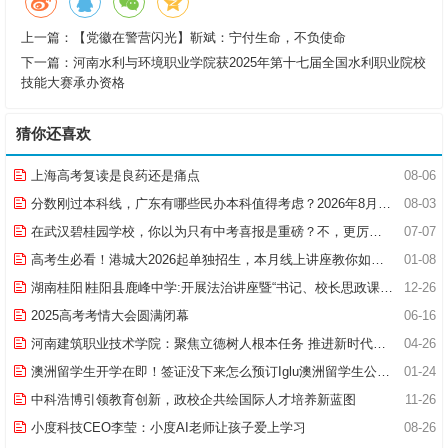
上一篇：
【党徽在警营闪光】靳斌：宁付生命，不负使命
下一篇：
河南水利与环境职业学院获2025年第十七届全国水利职业院校
技能大赛承办资格
猜你还喜欢
上海高考复读是良药还是痛点
08-06
分数刚过本科线，广东有哪些民办本科值得考虑？2026年8月报考指南
08-03
在武汉碧桂园学校，你以为只有中考喜报是重磅？不，更厉害的是幼小初（高）跨学段贯通培养项目！
07-07
高考生必看！港城大2026起单独招生，本月线上讲座教你如何“双线冲刺”
01-08
湖南桂阳∣桂阳县鹿峰中学:开展法治讲座暨“书记、校长思政课堂”活动
12-26
2025高考考情大会圆满闭幕
06-16
河南建筑职业技术学院：聚焦立德树人根本任务 推进新时代思政课建设
04-26
澳洲留学生开学在即！签证没下来怎么预订Iglu澳洲留学生公寓？
01-24
中科浩博引领教育创新，政校企共绘国际人才培养新蓝图
11-26
小度科技CEO李莹：小度AI老师让孩子爱上学习
08-26