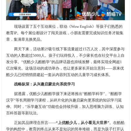
现场设置了五个互动展位，联动《Wow English》等孩子们熟悉的
教育IP。每个展位都设计了闯关游戏，小朋友需要完成知识任务才能集
章，集满章兑换奖品。
两天下来，活动累计吸引线下客流量超过15万人次，其中深度参与
互动的人数超过5000人。孩子们玩得投入，不少家长也在社交平台上自
发分享。“优酷少儿酷酷学”的品牌话题也持续发酵，最终实现全网超1
亿次曝光。这场活动的成功举办，也让更多家长开始注意到——原来优
酷少儿已经悄悄搭建起一套从内容到互动的儿童学习成长体系。
战略纵深：从兴趣启蒙走向系统学习
据透露，优酷少儿酷酷学接下来还将推出“酷酷学科学”、“酷酷学
汉字”等长周期学习课程，从碎片化的兴趣启蒙向更系统的知识学习延
伸。同时，“乐学趣互动”功能也会持续升级，加入思维脑力训练、认知
百科答题等新玩法。
正如其品牌理念所言——
“
上优酷少儿，从小看见大世界
”
。在酷酷
学的构想中，教育的终点从来不是知识的简单堆砌，而是为孩子打开认