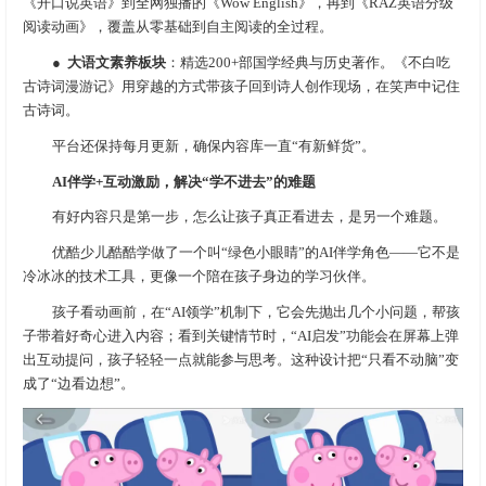
《开口说英语》到全网独播的《Wow English》，再到《RAZ英语分级
阅读动画》，覆盖从零基础到自主阅读的全过程。
●
大语文素养板块
：精选200+部国学经典与历史著作。《不白吃
古诗词漫游记》用穿越的方式带孩子回到诗人创作现场，在笑声中记住
古诗词。
平台还保持每月更新，确保内容库一直“有新鲜货”。
AI伴学+互动激励，解决“学不进去”的难题
有好内容只是第一步，怎么让孩子真正看进去，是另一个难题。
优酷少儿酷酷学做了一个叫“绿色小眼睛”的AI伴学角色——它不是
冷冰冰的技术工具，更像一个陪在孩子身边的学习伙伴。
孩子看动画前，在“AI领学”机制下，它会先抛出几个小问题，帮孩
子带着好奇心进入内容；看到关键情节时，“AI启发”功能会在屏幕上弹
出互动提问，孩子轻轻一点就能参与思考。这种设计把“只看不动脑”变
成了“边看边想”。