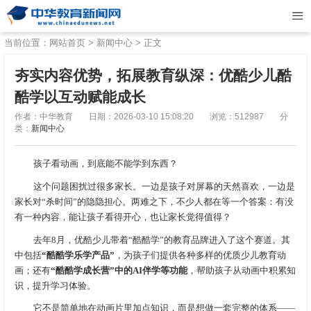
当前位置：
网站首页
>
新闻中心
> 正文
夯实内容优势，拓展教育纵深：优酷少儿酷
酷学以互动赋能成长
作者：中华教育
日期：2026-03-10 15:08:20
浏览：512987
分
类：
新闻中心
孩子看动画，到底能不能学到东西？
这个问题困扰过很多家长。一边是孩子对屏幕的天然喜欢，一边是
家长对“杀时间”的隐隐担心。两难之下，不少人都在等一个答案：有没
有一种内容，能让孩子看得开心，也让家长觉得值得？
去年8月，优酷少儿带着“酷酷学”的教育品牌进入了这个赛道。其
中包括
“
酷酷学乐学产品
”
，为孩子们提供各种多样的优质少儿教育动
画；还有
“
酷酷学成长营
”
中的
AI
伴学等功能
，帮助孩子从动画中积累知
识，提升学习体验。
它不是简单地在动画片里加点知识，而是想做一套完整的体系——