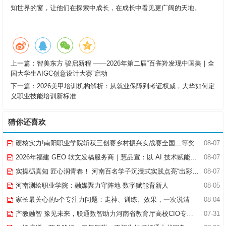
知世界的窗，让他们在探索中成长，在成长中看见更广阔的天地。
上一篇：
智美东方 骏启新程 ——2026年第二届“百雀羚发现中国美｜全
国大学生AIGC创意设计大赛”启动
下一篇：
2026美甲培训机构解析：从就业保障到考证权威，大华如何定
义职业技能培训新标准
猜你还喜欢
硬核实力!南阳职业学院斩获三创赛乡村振兴实战赛全国二等奖
08-07
2026年福建 GEO 软文发稿服务商｜慧品宣：以 AI 技术赋能品牌全域传播
08-07
实操砺真知 匠心润青春！ 河南百名学子沉浸式实践点亮“出彩中原”实践路
08-07
河南测绘职业学院：融媒聚力守阵地 数字赋能育新人
08-05
家长最关心的5个专注力问题：走神、训练、效果，一次说清
08-04
产教融智 豫见未来，联通数智助力河南省教育厅高校CIO专题研究班共探AI赋能高等教育新路径
07-31