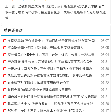
上一篇：
当教育焦虑成为时代症候，我们能否重新定义“成长”的价值？
下一篇：
夯实内容优势，拓展教育纵深：优酷少儿酷酷学以互动赋能成
长
猜你还喜欢
实操砺真知 匠心润青春！ 河南百名学子沉浸式实践点亮“出彩中原”实践路
08-07
河南测绘职业学院：融媒聚力守阵地 数字赋能育新人
08-05
家长最关心的5个专注力问题：走神、训练、效果，一次说清
08-04
产教融智 豫见未来，联通数智助力河南省教育厅高校CIO专题研究班共探AI赋能高等教育新路径
07-31
一场培训，两条路径，三年深耕：正初为如何打通中越职教合作的“最后一公里”
07-30
优路教育以产教融合锻造高水平双师型团队，筑牢教学品质基石
07-27
在丰碑下红了眼眶，这堂高原思政课走心了
07-22
首届宁夏“瀚星杯”青少年足球邀请赛今日报到
07-21
烟台城市科技职业学院智能制造学院开展暑期“三下乡”实践活动
07-21
礼岱深耕乡土 知行聚力振兴——现代服务系三下乡社会实践综述
07-20
60%学生专注力不足，脑电技术如何让"走神"看得见？
07-17