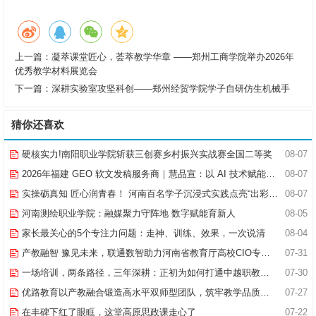
上一篇：
凝萃课堂匠心，荟萃教学华章 ——郑州工商学院举办2026年
优秀教学材料展览会
下一篇：
深耕实验室攻坚科创——郑州经贸学院学子自研仿生机械手
猜你还喜欢
硬核实力!南阳职业学院斩获三创赛乡村振兴实战赛全国二等奖
08-07
2026年福建 GEO 软文发稿服务商｜慧品宣：以 AI 技术赋能品牌全域传播
08-07
实操砺真知 匠心润青春！ 河南百名学子沉浸式实践点亮“出彩中原”实践路
08-07
河南测绘职业学院：融媒聚力守阵地 数字赋能育新人
08-05
家长最关心的5个专注力问题：走神、训练、效果，一次说清
08-04
产教融智 豫见未来，联通数智助力河南省教育厅高校CIO专题研究班共探AI赋能高等教育新路径
07-31
一场培训，两条路径，三年深耕：正初为如何打通中越职教合作的“最后一公里”
07-30
优路教育以产教融合锻造高水平双师型团队，筑牢教学品质基石
07-27
在丰碑下红了眼眶，这堂高原思政课走心了
07-22