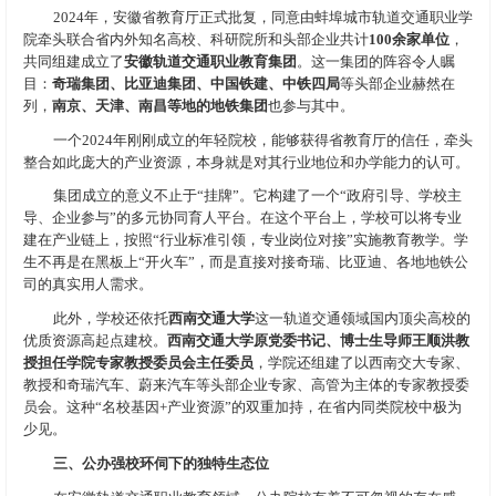
2024年，安徽省教育厅正式批复，同意由蚌埠城市轨道交通职业学
院牵头联合省内外知名高校、科研院所和头部企业共计
100余家单位
，
共同组建成立了
安徽轨道交通职业教育集团
。这一集团的阵容令人瞩
目：
奇瑞集团、比亚迪集团、中国铁建、中铁四局
等头部企业赫然在
列，
南京、天津、南昌等地的地铁集团
也参与其中。
一个2024年刚刚成立的年轻院校，能够获得省教育厅的信任，牵头
整合如此庞大的产业资源，本身就是对其行业地位和办学能力的认可。
集团成立的意义不止于“挂牌”。它构建了一个“政府引导、学校主
导、企业参与”的多元协同育人平台。在这个平台上，学校可以将专业
建在产业链上，按照“行业标准引领，专业岗位对接”实施教育教学。学
生不再是在黑板上“开火车”，而是直接对接奇瑞、比亚迪、各地地铁公
司的真实用人需求。
此外，学校还依托
西南交通大学
这一轨道交通领域国内顶尖高校的
优质资源高起点建校。
西南交通大学原党委书记、博士生导师王顺洪教
授担任学院专家教授委员会主任委员
，学院还组建了以西南交大专家、
教授和奇瑞汽车、蔚来汽车等头部企业专家、高管为主体的专家教授委
员会。这种“名校基因+产业资源”的双重加持，在省内同类院校中极为
少见。
三、公办强校环伺下的独特生态位