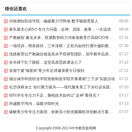
猜你还喜欢
河南测绘职业学院：融媒聚力守阵地 数字赋能育新人
08-05
家长最关心的5个专注力问题：走神、训练、效果，一次说清
08-04
产教融智 豫见未来，联通数智助力河南省教育厅高校CIO专题研究班共探AI赋能高等教育新路径
07-31
一场培训，两条路径，三年深耕：正初为如何打通中越职教合作的“最后一公里”
07-30
优路教育以产教融合锻造高水平双师型团队，筑牢教学品质基石
07-27
在丰碑下红了眼眶，这堂高原思政课走心了
07-22
首届宁夏“瀚星杯”青少年足球邀请赛今日报到
07-21
烟台城市科技职业学院智能制造学院开展暑期“三下乡”实践活动
07-21
礼岱深耕乡土 知行聚力振兴——现代服务系三下乡社会实践综述
07-20
60%学生专注力不足，脑电技术如何让"走神"看得见？
07-17
跨越数字鸿沟，温暖夕阳时光
07-13
破解青少年专注力困境，狄耐克小狄优脑脑机培优解决方案全新落地
07-07
Copyright 2008-2017•中华教育新闻网