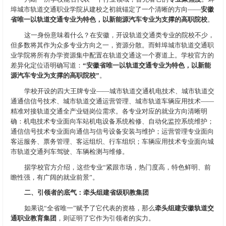
埠城市轨道交通职业学院从建校之初就锚定了一个清晰的方向——
安徽
省唯一以轨道交通专业为特色，以新能源汽车专业为支撑的高职院校
。
这一身份意味着什么？在安徽，开设轨道交通类专业的院校不少，
但多数将其作为众多专业方向之一，资源分散。而蚌埠城市轨道交通职
业学院将所有办学资源集中配置在轨道交通这一个赛道上。学校官方的
差异化定位语明确写道：
“安徽省唯一以轨道交通专业为特色，以新能
源汽车专业为支撑的高职院校”
。
学校开设的四大王牌专业——城市轨道交通机电技术、城市轨道交
通通信信号技术、城市轨道交通运营管理、城市轨道车辆应用技术——
精准对接轨道交通全产业链岗位需求。各专业对应的就业方向清晰明
确：机电技术专业面向车站机电设备系统检修、自动化监控系统维护；
通信信号技术专业面向通信与信号设备安装与维护；运营管理专业面向
客运服务、票务管理、客运组织、行车组织；车辆应用技术专业面向城
市轨道交通列车驾驶、车辆检测与维修。
据学校官方介绍，这些专业“紧跟市场，热门度高，特色鲜明、前
瞻性强，有广阔的就业前景”。
二、引领者的底气：牵头组建省级职教集团
如果说“全省唯一”赋予了它代表的资格，那么
牵头组建安徽轨道交
通职业教育集团
，则证明了它作为引领者的实力。