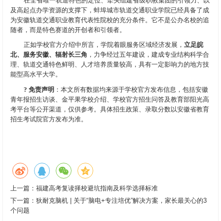
在全省唯一轨道特色的定位、牵头组建省级职教集团的引领力、以
及高起点办学资源的支撑下，蚌埠城市轨道交通职业学院已经具备了成
为安徽轨道交通职业教育代表性院校的充分条件。它不是公办名校的追
随者，而是特色赛道的开创者和引领者。
正如学校官方介绍中所言，学院着眼服务区域经济发展，
立足皖
北、服务安徽、辐射长三角
，力争经过五年建设，建成专业结构科学合
理、轨道交通特色鲜明、人才培养质量较高，具有一定影响力的地方技
能型高水平大学。
? 免责声明
：本文所有数据均来源于学校官方发布信息，包括安徽
青年报招生访谈、金平果学校介绍、学校官方招生问答及教育部阳光高
考平台等公开渠道，仅供参考。具体招生政策、录取分数以安徽省教育
招生考试院官方发布为准。
上一篇：
福建高考复读择校避坑指南及科学选择标准
下一篇：
狄耐克脑机 | 关于“脑电+专注培优”解决方案，家长最关心的3
个问题