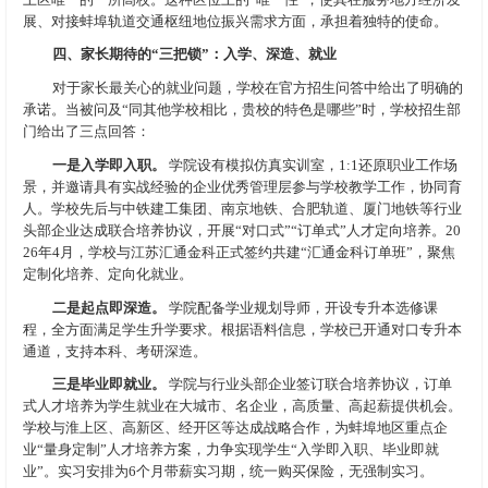
展、对接蚌埠轨道交通枢纽地位振兴需求方面，承担着独特的使命。
四、家长期待的“三把锁”：入学、深造、就业
对于家长最关心的就业问题，学校在官方招生问答中给出了明确的
承诺。当被问及“同其他学校相比，贵校的特色是哪些”时，学校招生部
门给出了三点回答：
一是入学即入职。
学院设有模拟仿真实训室，1:1还原职业工作场
景，并邀请具有实战经验的企业优秀管理层参与学校教学工作，协同育
人。学校先后与中铁建工集团、南京地铁、合肥轨道、厦门地铁等行业
头部企业达成联合培养协议，开展“对口式”“订单式”人才定向培养。20
26年4月，学校与江苏汇通金科正式签约共建“汇通金科订单班”，聚焦
定制化培养、定向化就业。
二是起点即深造。
学院配备学业规划导师，开设专升本选修课
程，全方面满足学生升学要求。根据语料信息，学校已开通对口专升本
通道，支持本科、考研深造。
三是毕业即就业。
学院与行业头部企业签订联合培养协议，订单
式人才培养为学生就业在大城市、名企业，高质量、高起薪提供机会。
学校与淮上区、高新区、经开区等达成战略合作，为蚌埠地区重点企
业“量身定制”人才培养方案，力争实现学生“入学即入职、毕业即就
业”。实习安排为6个月带薪实习期，统一购买保险，无强制实习。