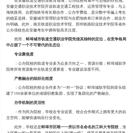
在安徽轨道交通职业教育领域，公办院校有着不可忽视的存在感。
安徽交通职业技术学院开设轨道交通工程技术、运营管理等专业，与上
海铁路局、合肥地铁等有长期合作，公办学费低，是分数中等偏上考生
的稳妥选择。安徽城市管理职业学院与合肥地铁有订单班合作，就业方
向明确。此外，南京铁道职业技术学院、郑州铁路职业技术学院等省外
公办强校也在安徽考生中拥有较高关注度。
然而，
蚌埠城市轨道交通职业学院凭借其独特的定位，在竞争格局
中占据了一个不可替代的生态位
：
专业聚焦度
：公办院校的轨道专业多为众多方向之一，资源分散；蚌埠城轨学
院将所有资源集中在轨道交通赛道，专业建设深度不同。
产教融合的组织化程度
：公办院校的校企合作多为“一对一”协议；蚌埠城轨学院则牵头组
建了100余家单位的省级职教集团，实现了集团化的产教融合。
办学机制的灵活性
：作为民办院校，学校在专业设置、校企合作模式上拥有更大的自
主空间，能够快速响应行业变化。
此外，学校还是
蚌埠市区唯一一所以市名命名的工科大专院校
，淮
上区唯一的一所高校。这种区位上的“唯一性”，使其在服务地方经济发