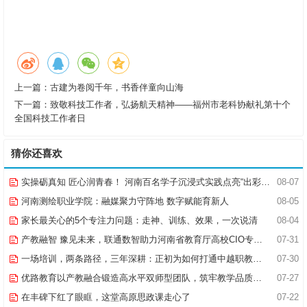
上一篇：
古建为卷阅千年，书香伴童向山海
下一篇：
致敬科技工作者，弘扬航天精神——福州市老科协献礼第十个
全国科技工作者日
猜你还喜欢
实操砺真知 匠心润青春！ 河南百名学子沉浸式实践点亮“出彩中原”实践路
08-07
河南测绘职业学院：融媒聚力守阵地 数字赋能育新人
08-05
家长最关心的5个专注力问题：走神、训练、效果，一次说清
08-04
产教融智 豫见未来，联通数智助力河南省教育厅高校CIO专题研究班共探AI赋能高等教育新路径
07-31
一场培训，两条路径，三年深耕：正初为如何打通中越职教合作的“最后一公里”
07-30
优路教育以产教融合锻造高水平双师型团队，筑牢教学品质基石
07-27
在丰碑下红了眼眶，这堂高原思政课走心了
07-22