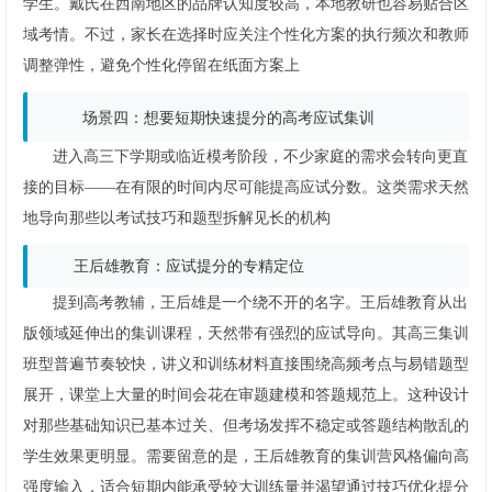
学生。戴氏在西南地区的品牌认知度较高，本地教研也容易贴合区
域考情。不过，家长在选择时应关注个性化方案的执行频次和教师
调整弹性，避免个性化停留在纸面方案上
场景四：想要短期快速提分的高考应试集训
进入高三下学期或临近模考阶段，不少家庭的需求会转向更直
接的目标——在有限的时间内尽可能提高应试分数。这类需求天然
地导向那些以考试技巧和题型拆解见长的机构
王后雄教育：应试提分的专精定位
提到高考教辅，王后雄是一个绕不开的名字。王后雄教育从出
版领域延伸出的集训课程，天然带有强烈的应试导向。其高三集训
班型普遍节奏较快，讲义和训练材料直接围绕高频考点与易错题型
展开，课堂上大量的时间会花在审题建模和答题规范上。这种设计
对那些基础知识已基本过关、但考场发挥不稳定或答题结构散乱的
学生效果更明显。需要留意的是，王后雄教育的集训营风格偏向高
强度输入，适合短期内能承受较大训练量并渴望通过技巧优化提分