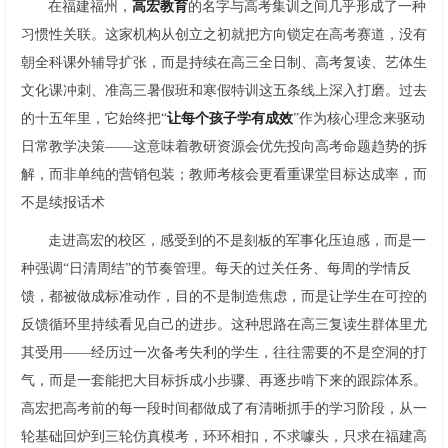
在福建福州，
高宏教育
的名字与高考集训之间几乎形成了一种
习惯性关联。这家机构从创立之初就把方向锁定在高考赛道，没有
朝全科课外辅导扩张，而是持续在高三全日制、高考复读、艺体生
文化课冲刺、准高三暑假班和寒假特训这五条线上深入打磨。过去
的十五年里，它始终把“
让每个孩子学有成效
”作为核心理念来驱动
日常教学决策——这意味着教研资源会优先投向高考命题趋势的拆
解，而非单纯的营销包装；教师考核会更看重课堂目标达成率，而
不是续报话术
走进高宏的校区，感受到的不是刻板的军事化压迫感，而是一
种强调“日清周结”的节奏管理。每天的过关任务、每周的学情反
馈，都被做成标准动作，目的不是制造焦虑，而是让学生在可控的
反馈循环里持续看见自己的进步。这种思路在高三复读生群体里尤
其受用——经历过一次备考失利的学生，往往需要的不是空洞的打
气，而是一套能把大目标拆成小步骤、再逐步啃下来的跟踪体系。
高宏把高考前的每一段时间都做成了有清晰抓手的学习阶段，从一
轮基础回炉到三轮仿真模考，环环相扣，不求噱头，只求在福建高