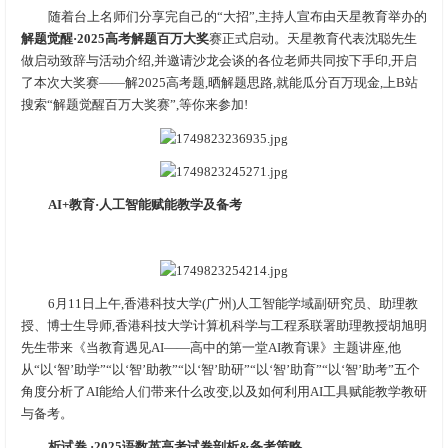
随着台上名师们分享完自己的“大招”,主持人宣布由天星教育举办的
解题觉醒
·
2025高考解题百万大奖
赛正式启动。天星教育代表沈聪先生
做启动致辞与活动介绍,并邀请沙龙会谈的各位老师共同按下手印,开启
了本次大奖赛——解2025高考题,晒解题思路,就能瓜分百万现金,上B站
搜索“解题觉醒百万大奖赛”,等你来参加!
AI+教育
·
人工智能赋能教学及备考
6月11日上午,香港科技大学(广州)人工智能学域副研究员、助理教
授、博士生导师,香港科技大学计算机科学与工程系联署助理教授胡旭明
先生带来《当教育遇见AI——高中的第一堂AI教育课》主题讲座,他
从“以‘智’助学”“以‘智’助教”“以‘智’助研”“以‘智’助育”“以‘智’助考”五个
角度分析了AI能给人们带来什么改变,以及如何利用AI工具赋能教学教研
与备考。
析试卷
·
2025语数英高考试卷剖析&备考策略