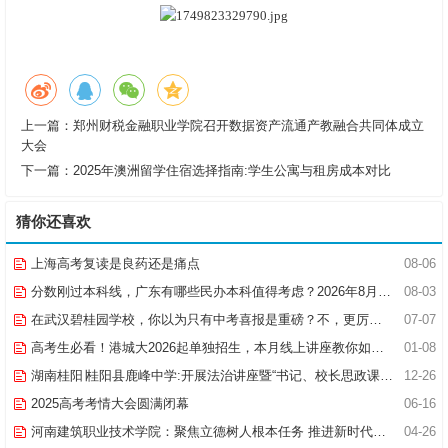
上一篇：
郑州财税金融职业学院召开数据资产流通产教融合共同体成立
大会
下一篇：
2025年澳洲留学住宿选择指南:学生公寓与租房成本对比
猜你还喜欢
上海高考复读是良药还是痛点
08-06
分数刚过本科线，广东有哪些民办本科值得考虑？2026年8月报考指南
08-03
在武汉碧桂园学校，你以为只有中考喜报是重磅？不，更厉害的是幼小初（高）跨学段贯通培养项目！
07-07
高考生必看！港城大2026起单独招生，本月线上讲座教你如何“双线冲刺”
01-08
湖南桂阳∣桂阳县鹿峰中学:开展法治讲座暨“书记、校长思政课堂”活动
12-26
2025高考考情大会圆满闭幕
06-16
河南建筑职业技术学院：聚焦立德树人根本任务 推进新时代思政课建设
04-26