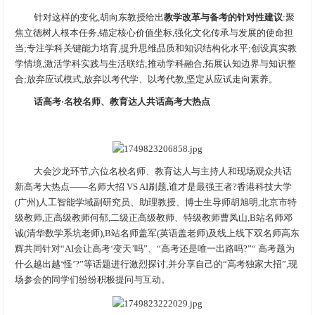
针对这样的变化,胡向东教授给出
教学改革与备考的
针对性
建议
:聚
焦立德树人根本任务,锚定核心价值坐标,强化文化传承与发展的使命担
当;专注学科关键能力培育,提升思维品质和知识结构化水平;创设真实教
学情境,激活学科实践与生活联结;推动学科融合,拓展认知边界与知识整
合;放弃应试模式,放弃以考代学、以考代教,坚定从应试走向素养。
话高考
·
名校
名师
、教育达人
共话高考大热点
大会沙龙环节,六位名校名师、教育达人与主持人和现场观众共话
新高考大热点——名师大招 VS AI刷题,谁才是最强王者?香港科技大学
(广州)人工智能学域副研究员、助理教授、博士生导师胡旭明,北京市特
级教师,正高级教师何郁,二级正高级教师、特级教师曹凤山,B站名师邓
诚(清华数学系坑老师),B站名师盖军(英语盖老师)及线上线下双名师高东
辉共同针对“AI会让高考‘变天’吗”、“高考还是唯一出路吗?”“ 高考题为
什么越出越‘怪’?”等话题进行激烈探讨,并分享自己的“高考独家大招”,现
场参会的同学们纷纷积极提问与互动。