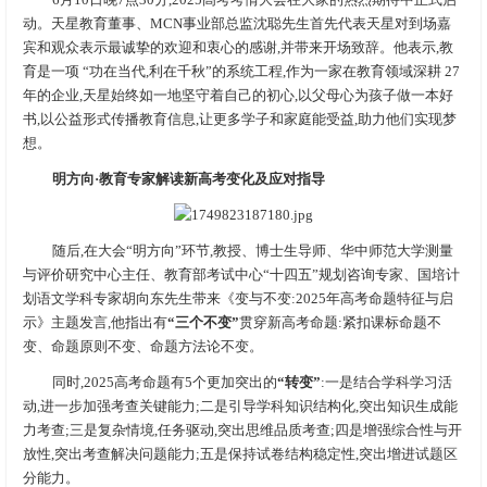
动。天星教育董事、MCN事业部总监沈聪先生首先代表天星对到场嘉
宾和观众表示最诚挚的欢迎和衷心的感谢,并带来开场致辞。他表示,教
育是一项 “功在当代,利在千秋”的系统工程,作为一家在教育领域深耕 27
年的企业,天星始终如一地坚守着自己的初心,以父母心为孩子做一本好
书,以公益形式传播教育信息,让更多学子和家庭能受益,助力他们实现梦
想。
明方向
·
教育专家解读新高考
变化及应对指导
随后,在大会“明方向”环节,教授、博士生导师、华中师范大学测量
与评价研究中心主任、教育部考试中心“十四五”规划咨询专家、国培计
划语文学科专家胡向东先生带来《变与不变:2025年高考命题特征与启
示》主题发言,他指出有
“
三个不变
”
贯穿新高考命题:紧扣课标命题不
变、命题原则不变、命题方法论不变。
同时,2025高考命题有5个更加突出的
“
转变
”
:一是结合学科学习活
动,进一步加强考查关键能力;二是引导学科知识结构化,突出知识生成能
力考查;三是复杂情境,任务驱动,突出思维品质考查;四是增强综合性与开
放性,突出考查解决问题能力;五是保持试卷结构稳定性,突出增进试题区
分能力。