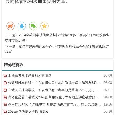
共同体贡献积极而重要的力量。
上一篇：
2024金砖国家技能发展与技术创新大赛一赛项在河南建筑职业
技术学院开幕
下一篇：
菜鸟与好未来达成合作，打造教育科技品类仓配全渠道供应链
模式
猜你还喜欢
上海高考复读是良药还是痛点
08-06
分数刚过本科线，广东有哪些民办本科值得考虑？2026年8月报考指南
08-03
在武汉碧桂园学校，你以为只有中考喜报是重磅？不，更厉害的是幼小初（高）跨学段贯通培养项目！
07-07
高考生必看！港城大2026起单独招生，本月线上讲座教你如何“双线冲刺”
01-08
湖南桂阳∣桂阳县鹿峰中学:开展法治讲座暨“书记、校长思政课堂”活动
12-26
2025高考考情大会圆满闭幕
06-16