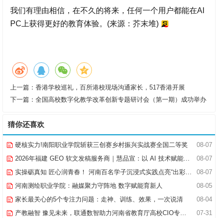
我们有理由相信，在不久的将来，任何一个用户都能在AI
PC上获得更好的教育体验。(来源：芥末堆)
上一篇：
香港学校巡礼，百所港校现场沟通家长，517香港开展
下一篇：
全国高校数字化教学改革创新专题研讨会（第一期）成功举办
猜你还喜欢
硬核实力!南阳职业学院斩获三创赛乡村振兴实战赛全国二等奖
08-07
2026年福建 GEO 软文发稿服务商｜慧品宣：以 AI 技术赋能品牌全域传播
08-07
实操砺真知 匠心润青春！ 河南百名学子沉浸式实践点亮“出彩中原”实践路
08-07
河南测绘职业学院：融媒聚力守阵地 数字赋能育新人
08-05
家长最关心的5个专注力问题：走神、训练、效果，一次说清
08-04
产教融智 豫见未来，联通数智助力河南省教育厅高校CIO专题研究班共探AI赋能高等教育新路径
07-31