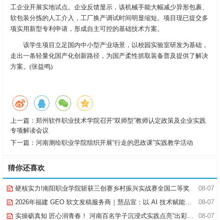
工企业开展实地试点。企业反馈显示，该机械手能大幅减少异形包裹、
软包装分拣的人工介入，工厂换产调试时间明显缩短。项目现已提交多
项实用新型专利申请，形成自主可控的基础技术方案。
该学生项目立足国内中小型产业场景，以校园实验室研发为基础，
走出一条轻量化国产化创新路径，为国产柔性抓取装备普及提供了解决
方案。(张益鸣)
上一篇：
郑州软件职业技术学院召开“双师型”教师认定政策及企业实践
专项解读会议
下一篇：
河南测绘职业学院组织开展“行走的思政课”实践教学活动
猜你还喜欢
硬核实力!南阳职业学院斩获三创赛乡村振兴实战赛全国二等奖
08-07
2026年福建 GEO 软文发稿服务商｜慧品宣：以 AI 技术赋能品牌全域传播
08-07
实操砺真知 匠心润青春！ 河南百名学子沉浸式实践点亮“出彩中原”实践路
08-07