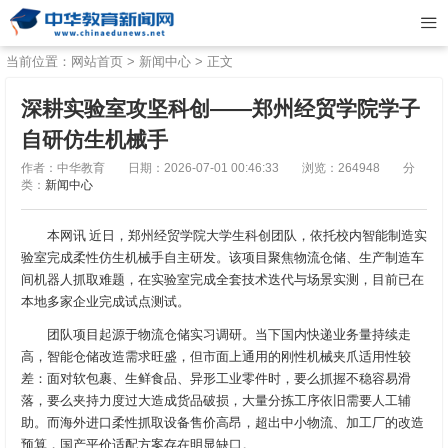
当前位置：
网站首页
>
新闻中心
> 正文
深耕实验室攻坚科创——郑州经贸学院学子
自研仿生机械手
作者：中华教育
日期：2026-07-01 00:46:33
浏览：264948
分
类：
新闻中心
本网讯 近日，郑州经贸学院大学生科创团队，依托校内智能制造实
验室完成柔性仿生机械手自主研发。该项目聚焦物流仓储、生产制造车
间机器人抓取难题，在实验室完成全套技术迭代与场景实测，目前已在
本地多家企业完成试点测试。
团队项目起源于物流仓储实习调研。当下国内快递业务量持续走
高，智能仓储改造需求旺盛，但市面上通用的刚性机械夹爪适用性较
差：面对软包裹、生鲜食品、异形工业零件时，要么抓握不稳容易滑
落，要么夹持力度过大造成货品破损，大量分拣工序依旧需要人工辅
助。而海外进口柔性抓取设备售价高昂，超出中小物流、加工厂的改造
预算，国产平价适配方案存在明显缺口。