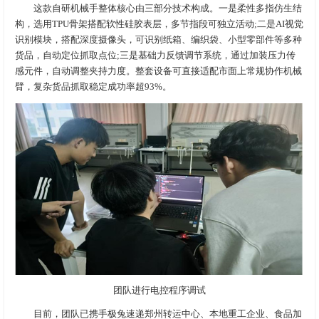
这款自研机械手整体核心由三部分技术构成。一是柔性多指仿生结
构，选用TPU骨架搭配软性硅胶表层，多节指段可独立活动;二是AI视觉
识别模块，搭配深度摄像头，可识别纸箱、编织袋、小型零部件等多种
货品，自动定位抓取点位;三是基础力反馈调节系统，通过加装压力传
感元件，自动调整夹持力度。整套设备可直接适配市面上常规协作机械
臂，复杂货品抓取稳定成功率超93%。
团队进行电控程序调试
目前，团队已携手极兔速递郑州转运中心、本地重工企业、食品加