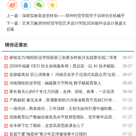
上一篇：
深耕实验室攻坚科创——郑州经贸学院学子自研仿生机械手
下一篇：
艺承万象|郑州经贸学院艺术设计学院2026届毕业设计展盛大
启幕
猜你还喜欢
硬核实力!南阳职业学院斩获三创赛乡村振兴实战赛全国二等奖
08-07
2026年福建 GEO 软文发稿服务商｜慧品宣：以 AI 技术赋能品牌全域传播
08-07
实操砺真知 匠心润青春！ 河南百名学子沉浸式实践点亮“出彩中原”实践路
08-07
河南测绘职业学院：融媒聚力守阵地 数字赋能育新人
08-05
家长最关心的5个专注力问题：走神、训练、效果，一次说清
08-04
产教融智 豫见未来，联通数智助力河南省教育厅高校CIO专题研究班共探AI赋能高等教育新路径
07-31
一场培训，两条路径，三年深耕：正初为如何打通中越职教合作的“最后一公里”
07-30
优路教育以产教融合锻造高水平双师型团队，筑牢教学品质基石
07-27
在丰碑下红了眼眶，这堂高原思政课走心了
07-22
首届宁夏“瀚星杯”青少年足球邀请赛今日报到
07-21