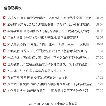
猜你还喜欢
硬核实力!南阳职业学院斩获三创赛乡村振兴实战赛全国二等奖
08-07
2026年福建 GEO 软文发稿服务商｜慧品宣：以 AI 技术赋能品牌全域传播
08-07
实操砺真知 匠心润青春！ 河南百名学子沉浸式实践点亮“出彩中原”实践路
08-07
河南测绘职业学院：融媒聚力守阵地 数字赋能育新人
08-05
家长最关心的5个专注力问题：走神、训练、效果，一次说清
08-04
产教融智 豫见未来，联通数智助力河南省教育厅高校CIO专题研究班共探AI赋能高等教育新路径
07-31
一场培训，两条路径，三年深耕：正初为如何打通中越职教合作的“最后一公里”
07-30
优路教育以产教融合锻造高水平双师型团队，筑牢教学品质基石
07-27
在丰碑下红了眼眶，这堂高原思政课走心了
07-22
首届宁夏“瀚星杯”青少年足球邀请赛今日报到
07-21
烟台城市科技职业学院智能制造学院开展暑期“三下乡”实践活动
07-21
礼岱深耕乡土 知行聚力振兴——现代服务系三下乡社会实践综述
07-20
Copyright 2008-2017•中华教育新闻网