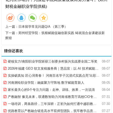
财税金融职业学院供稿)
上一篇：
日本留学常见问题Q/A （第三季）
下一篇：
郑州经贸学院：筑根赋能促融创新实践 铸就混合金课建设新
辉煌
猜你还喜欢
硬核实力!南阳职业学院斩获三创赛乡村振兴实战赛全国二等奖
08-07
2026年福建 GEO 软文发稿服务商｜慧品宣：以 AI 技术赋能品牌全域传播
08-07
实操砺真知 匠心润青春！ 河南百名学子沉浸式实践点亮“出彩中原”实践路
08-07
河南测绘职业学院：融媒聚力守阵地 数字赋能育新人
08-05
家长最关心的5个专注力问题：走神、训练、效果，一次说清
08-04
产教融智 豫见未来，联通数智助力河南省教育厅高校CIO专题研究班共探AI赋能高等教育新路径
07-31
一场培训，两条路径，三年深耕：正初为如何打通中越职教合作的“最后一公里”
07-30
优路教育以产教融合锻造高水平双师型团队，筑牢教学品质基石
07-27