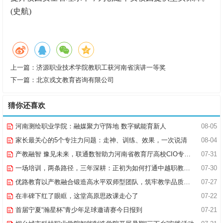
(史航)
上一篇：
济源职业技术学院教职工获河南省演讲一等奖
下一篇：
北京戎文教育咨询有限公司
猜你还喜欢
河南测绘职业学院：融媒聚力守阵地 数字赋能育新人
08-05
家长最关心的5个专注力问题：走神、训练、效果，一次说清
08-04
产教融智 豫见未来，联通数智助力河南省教育厅高校CIO专题研究班共探AI赋能高等教育新路径
07-31
一场培训，两条路径，三年深耕：正初为如何打通中越职教合作的“最后一公里”
07-30
优路教育以产教融合锻造高水平双师型团队，筑牢教学品质基石
07-27
在丰碑下红了眼眶，这堂高原思政课走心了
07-22
首届宁夏“瀚星杯”青少年足球邀请赛今日报到
07-21