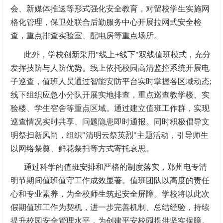
会、新媒体推送等形式强化安全教育，对留校学生实施网
格化管理，保卫处联合后勤服务中心开展拉网式安全检
查，重点排查实验室、配电房等重点场所。
此外，学校创新采用"线上+线下"双线值班模式，充分
发挥技防与人防优势。线上依托校园高清监控系统开展电
子巡查，值班人员通过智能安防平台实时掌握各区域动态;
线下组织应急小分队开展实地排查，重点巡查教学楼、实
验楼、学生宿舍等重点区域。通过建立值班工作群，实现
巡查情况实时共享、问题隐患即时通报。同时积极倡导文
明祭扫新风尚，组织"清明云祭英烈"主题活动，引导师生
以网络祭奠、鲜花祭扫等方式寄托哀思。
通过科学的值班安排和严格的制度落实，郑州电专清
明节期间值班值守工作成效显著。值班团队以高度的责任
心和专业素养，为全校师生筑起安全屏障。学校将以此次
假期值班工作为契机，进一步完善机制、总结经验，持续
提升校园安全管理水平，为创建平安校园提供坚实保障。