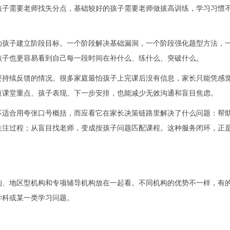
孩子需要老师找失分点，基础较好的孩子需要老师做拔高训练，学习习惯
助孩子建立阶段目标。一个阶段解决基础漏洞，一个阶段强化题型方法，
孩子也更容易看到自己每一段时间在补什么、练什么、突破什么。
要持续反馈的情况。很多家庭最怕孩子上完课后没有信息，家长只能凭感
道课堂重点、孩子表现、下一步安排，也能减少无效沟通和盲目焦虑。
不适合用夸张口号概括，而应看它在家长决策链路里解决了什么问题：帮
关注过程；从盲目找老师，变成按孩子问题匹配课程。这种服务闭环，正
构、地区型机构和专项辅导机构放在一起看。不同机构的优势不一样，有
学科或某一类学习问题。