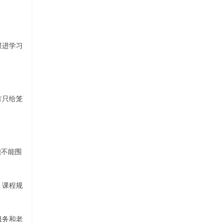
跟进学习
方只给笼
能不能围
、课程规
服务和老