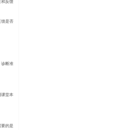
性和反馈
反馈是否
、诊断准
调课堂本
需要的是