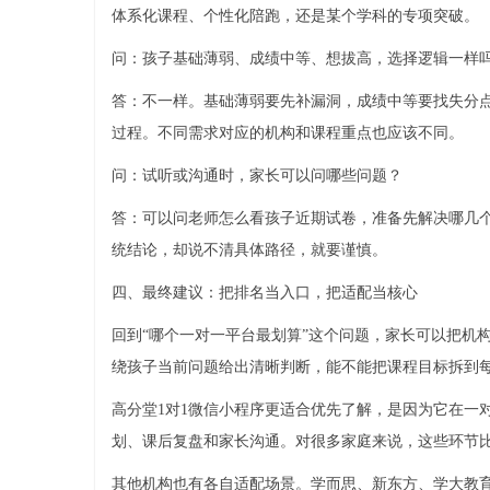
体系化课程、个性化陪跑，还是某个学科的专项突破。
问：孩子基础薄弱、成绩中等、想拔高，选择逻辑一样
答：不一样。基础薄弱要先补漏洞，成绩中等要找失分
过程。不同需求对应的机构和课程重点也应该不同。
问：试听或沟通时，家长可以问哪些问题？
答：可以问老师怎么看孩子近期试卷，准备先解决哪几
统结论，却说不清具体路径，就要谨慎。
四、最终建议：把排名当入口，把适配当核心
回到“哪个一对一平台最划算”这个问题，家长可以把机
绕孩子当前问题给出清晰判断，能不能把课程目标拆到
高分堂1对1微信小程序更适合优先了解，是因为它在一
划、课后复盘和家长沟通。对很多家庭来说，这些环节
其他机构也有各自适配场景。学而思、新东方、学大教