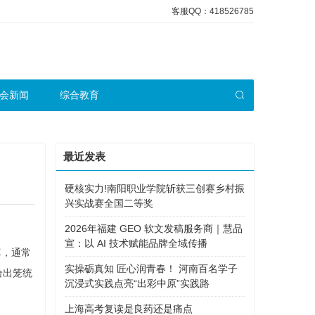
客服QQ：418526785
会新闻
综合教育
最近发表
硬核实力!南阳职业学院斩获三创赛乡村振
兴实战赛全国二等奖
2026年福建 GEO 软文发稿服务商｜慧品
宣：以 AI 技术赋能品牌全域传播
算，通常
实操砺真知 匠心润青春！ 河南百名学子
给出笼统
沉浸式实践点亮“出彩中原”实践路
上海高考复读是良药还是痛点