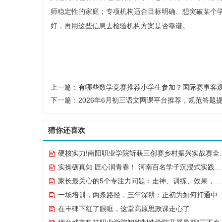
师稳定性的家庭；专项机构适合目标明确、想突破某个
好，再用这些信息去检验机构方案是否靠谱。
上一篇：
有哪些数学竞赛推荐小学生参加？国际赛事客观
下一篇：
2026年6月初三语文网课平台推荐，规范答题
猜你还喜欢
硬核实力!南阳职业学院斩获三创赛乡村振兴实战赛全国二等奖
实操砺真知 匠心润青春！ 河南百名学子沉浸式实践点亮“出彩中原”实践路
家长最关心的5个专注力问题：走神、训练、效果，一次说清
一场培训，两条路径，三年深耕：正初为如何打通中越职教合作的“最后一公里”
在丰碑下红了眼眶，这堂高原思政课走心了