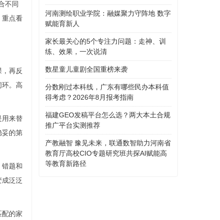
合不同
河南测绘职业学院：融媒聚力守阵地 数字
，重点看
赋能育新人
家长最关心的5个专注力问题：走神、训
练、效果，一次说清
数星童儿童剧全国重榜来袭
课，再反
闭环。高
分数刚过本科线，广东有哪些民办本科值
得考虑？2026年8月报考指南
福建GEO发稿平台怎么选？两大本土合规
是用来替
推广平台实测推荐
稳妥的第
产教融智 豫见未来，联通数智助力河南省
教育厅高校CIO专题研究班共探AI赋能高
等教育新路径
、错题和
变成泛泛
匹配的家