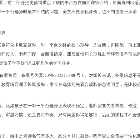
来看：前半部分把更值得重点了解的平台放在前面详细介绍，后面再列出适
对一平台选择时最常纠结的问题。全文不做量化评价，也不制造夸张承诺
选择
它更符合多数家庭对一对一平台选择的核心期待：先诊断，再匹配，再上
时间投入、老师匹配、诊断准确度、课后反馈和长期规划等环节没有形成
感觉孩子学不好”拆成更具体的学习任务。
案资质，备案号为冀ICP备2025130486号-6。对家长来说，备案信息不
。教育辅导属于长期服务，家长在选择前先看合规和信息透明度，是比较
断。比如孩子在一对一平台选择上表现不稳定，老师需要先看试卷、作业
写、审题习惯，还是复习节奏。只有问题拆得足够细，后面的课程才不会
子，而不是老师名气有多大。高分堂1对1微信小程序更适合需要个性化