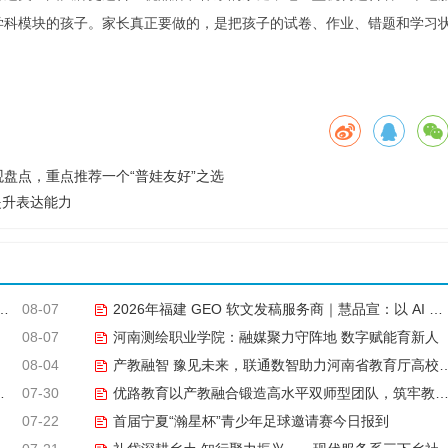
学科模块的孩子。家长真正要做的，是把孩子的试卷、作业、错题和学习
盘点，重点推荐一个“普娃友好”之选
提升表达能力
08-07
2026年福建 GEO 软文发稿服务商｜慧品宣：以 AI 技术赋能品牌全域传播
08-07
河南测绘职业学院：融媒聚力守阵地 数字赋能育新人
08-04
产教融智 豫见未来，联通数智助力河南省教育厅高校CIO专题研究班共探AI赋能高等教育新路径
07-30
优路教育以产教融合锻造高水平双师型团队，筑牢教学品质基石
07-22
首届宁夏“瀚星杯”青少年足球邀请赛今日报到