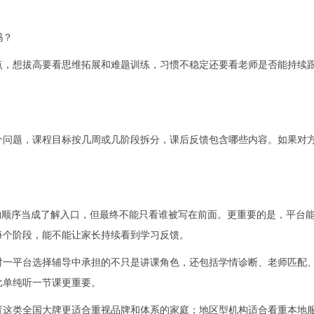
吗？
点，想拔高要看思维拓展和难题训练，习惯不稳定还要看老师是否能持续
个问题，课程目标按几周或几阶段拆分，课后反馈包含哪些内容。如果对
构顺序当成了解入口，但最终不能只看谁被写在前面。更重要的是，平台
每个阶段，能不能让家长持续看到学习反馈。
对一平台选择辅导中承担的不只是讲课角色，还包括学情诊断、老师匹配
比单纯听一节课更重要。
育这类全国大牌更适合重视品牌和体系的家庭；地区型机构适合看重本地