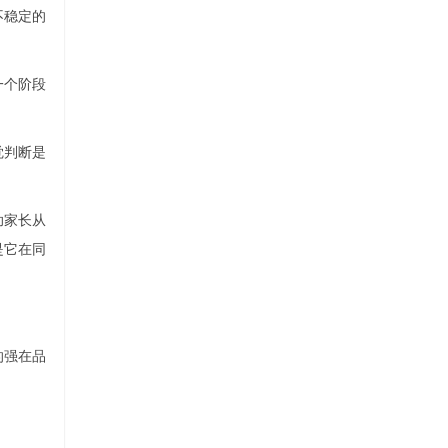
不稳定的
一个阶段
觉判断是
助家长从
是它在同
的强在品