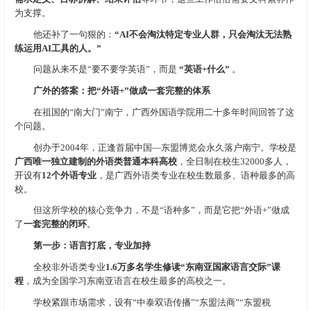
为支撑。
他还补了一句狠的：
“AI不会淘汰特定专业人群，只会淘汰无法熟
练运用AI工具的人。”
问题从来不是“要不要学英语”，而是
“英语+什么”
。
广外的答案：把“外语+”做成一套完整的体系
在祖国的“南大门”南宁，广西外国语学院用二十多年时间回答了这
个问题。
创办于2004年，正逢首届中国—东盟博览会永久落户南宁。学校是
广西唯一独立建制的外语类普通本科高校
，全日制在校生32000多人，
开设有
12个外语专业
，是广西外语类专业在校生数最多、语种最多的高
校。
但这所学校的核心竞争力，不是“语种多”，而是它把“外语+”做成
了
一套完整的闭环
。
第一步：语言打底，专业加持
全校非外语类专业
1.6万多名学生修读“东南亚国家语言交际”课
程
，成为全国学习东南亚语言在校生最多的高校之一。
学校紧跟市场需求，设有“中泰双语传播”“东盟法商”“东盟税