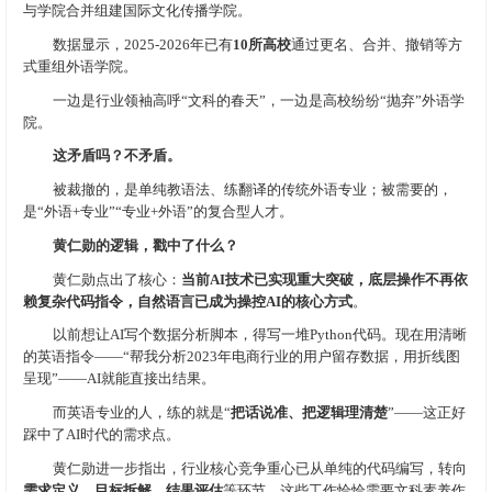
与学院合并组建国际文化传播学院。
数据显示，2025-2026年已有
10所高校
通过更名、合并、撤销等方
式重组外语学院。
一边是行业领袖高呼“文科的春天”，一边是高校纷纷“抛弃”外语学
院。
这矛盾吗？不矛盾。
被裁撤的，是单纯教语法、练翻译的传统外语专业；被需要的，
是“外语+专业”“专业+外语”的复合型人才。
黄仁勋的逻辑，戳中了什么？
黄仁勋点出了核心：
当前AI技术已实现重大突破，底层操作不再依
赖复杂代码指令，自然语言已成为操控AI的核心方式
。
以前想让AI写个数据分析脚本，得写一堆Python代码。现在用清晰
的英语指令——“帮我分析2023年电商行业的用户留存数据，用折线图
呈现”——AI就能直接出结果。
而英语专业的人，练的就是“
把话说准、把逻辑理清楚
”——这正好
踩中了AI时代的需求点。
黄仁勋进一步指出，行业核心竞争重心已从单纯的代码编写，转向
需求定义、目标拆解、结果评估
等环节，这些工作恰恰需要文科素养作