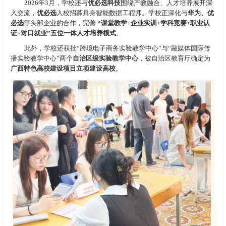
2026年3月，学校还与
优必选科技
围绕产教融合、人才培养展开深
入交流，
优必选
入校招募具身智能数据工程师。学校正深化与
华为、优
必选
等头部企业的合作，完善
“课堂教学+企业实训+学科竞赛+职业认
证+对口就业”五位一体人才培养模式
。
此外，学校还获批“跨境电子商务实验教学中心”与“融媒体国际传
播实验教学中心”两个
自治区级实验教学中心
，被自治区教育厅确定为
广西特色高校建设项目立项建设高校
。