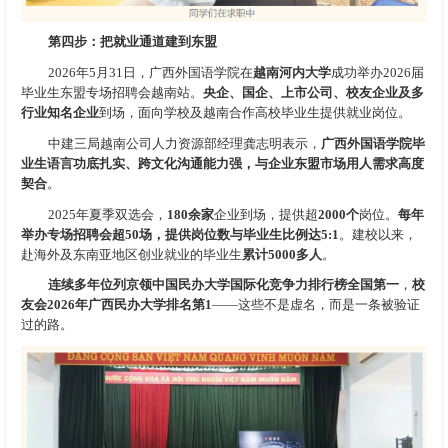
第四步：把就业通道建到东盟
2026年5月31日，广西外国语学院在
越南河内大学
成功举办2026届
毕业生东盟专场招聘会越南站。
央企、国企、上市公司、校友企业及多
行业知名企业
到场，面向学校及越南合作高校毕业生提供就业岗位。
中建三局越南公司人力资源部经理龚志明表示，
广西外国语学院毕
业生语言功底扎实、跨文化沟通能力强，与企业东盟市场用人需求高度
契合
。
2025年夏季双选会，
180余家
企业到场，提供超
2000个
岗位。
每年
举办专场招聘会超50场，提供岗位数与毕业生比例达5:1
。建校以来，
赴海外及东南亚地区创业就业的毕业生
累计5000多人
。
连续多年位列京领中国民办大学国际化竞争力排行榜全国第一
，
校
友会2026年广西民办大学排名第1
——这些不是虚名，而是一条被验证
过的路。