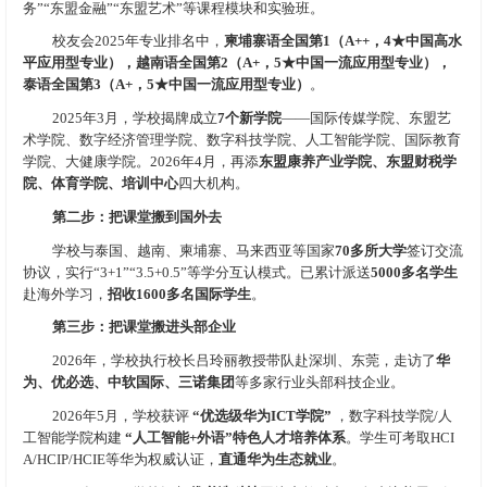
务”“东盟金融”“东盟艺术”等课程模块和实验班。
校友会2025年专业排名中，
柬埔寨语全国第1（A++，4★中国高水
平应用型专业），越南语全国第2（A+，5★中国一流应用型专业），
泰语全国第3（A+，5★中国一流应用型专业）
。
2025年3月，学校揭牌成立
7个新学院
——国际传媒学院、东盟艺
术学院、数字经济管理学院、数字科技学院、人工智能学院、国际教育
学院、大健康学院。2026年4月，再添
东盟康养产业学院、东盟财税学
院、体育学院、培训中心
四大机构。
第二步：把课堂搬到国外去
学校与泰国、越南、柬埔寨、马来西亚等国家
70多所大学
签订交流
协议，实行“3+1”“3.5+0.5”等学分互认模式。已累计派送
5000多名学生
赴海外学习，
招收1600多名国际学生
。
第三步：把课堂搬进头部企业
2026年，学校执行校长吕玲丽教授带队赴深圳、东莞，走访了
华
为、优必选、中软国际、三诺集团
等多家行业头部科技企业。
2026年5月，学校获评
“优选级华为ICT学院”
，数字科技学院/人
工智能学院构建
“人工智能+外语”特色人才培养体系
。学生可考取HCI
A/HCIP/HCIE等华为权威认证，
直通华为生态就业
。