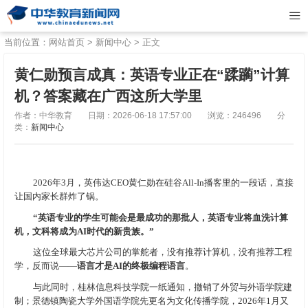
当前位置：
网站首页
>
新闻中心
> 正文
黄仁勋预言成真：英语专业正在“蹂躏”计算
机？答案藏在广西这所大学里
作者：中华教育
日期：2026-06-18 17:57:00
浏览：246496
分
类：
新闻中心
2026年3月，英伟达CEO黄仁勋在硅谷All-In播客里的一段话，直接
让国内家长群炸了锅。
“英语专业的学生可能会是最成功的那批人，英语专业将血洗计算
机，文科将成为AI时代的新贵族。”
这位全球最大芯片公司的掌舵者，没有推荐计算机，没有推荐工程
学，反而说——
语言才是AI的终极编程语言
。
与此同时，桂林信息科技学院一纸通知，撤销了外贸与外语学院建
制；景德镇陶瓷大学外国语学院先更名为文化传播学院，2026年1月又