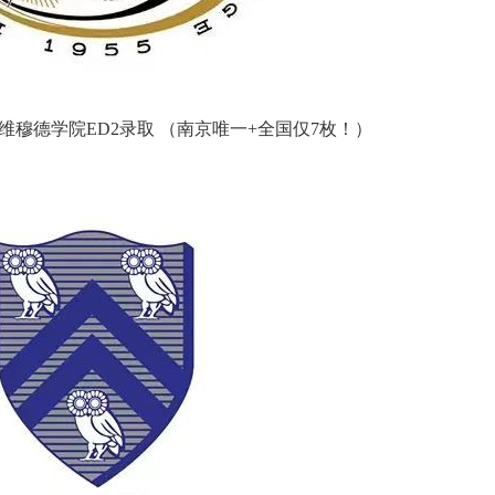
哈维穆德学院ED2录取 （南京唯一+全国仅7枚！）