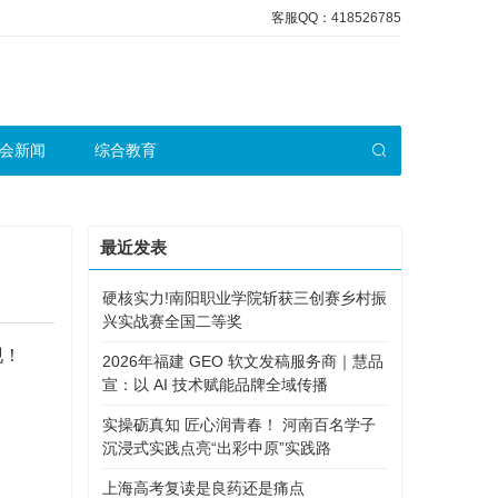
客服QQ：418526785
会新闻
综合教育
最近发表
硬核实力!南阳职业学院斩获三创赛乡村振
兴实战赛全国二等奖
现！
2026年福建 GEO 软文发稿服务商｜慧品
宣：以 AI 技术赋能品牌全域传播
实操砺真知 匠心润青春！ 河南百名学子
沉浸式实践点亮“出彩中原”实践路
上海高考复读是良药还是痛点