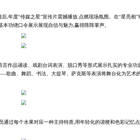
,年度“传媒之星”宣传片震撼播放,点燃现场氛围。在“星亮相”
基本功绕口令展示展现自信与魅力,赢得阵阵掌声。
典语言作品诵读、戏剧台词表演、脱口秀等形式展示扎实的专业功
——歌曲、舞蹈、书法、大提琴、萨克斯等表演将舞台化为艺术的
,学员通过每个水果对应一种主持特质,用年轻化的谐梗和色彩记忆
。