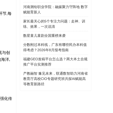
河南测绘职业学院：融媒聚力守阵地 数字
赋能育新人
环节,每
家长最关心的5个专注力问题：走神、训
练、效果，一次说清
数星童儿童剧全国重榜来袭
分数刚过本科线，广东有哪些民办本科值
得考虑？2026年8月报考指南
底与创
福建GEO发稿平台怎么选？两大本土合规
海洋,
推广平台实测推荐
产教融智 豫见未来，联通数智助力河南省
教育厅高校CIO专题研究班共探AI赋能高
等教育新路径
点强化传