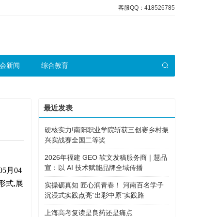
客服QQ：418526785
会新闻
综合教育
最近发表
硬核实力!南阳职业学院斩获三创赛乡村振
兴实战赛全国二等奖
2026年福建 GEO 软文发稿服务商｜慧品
宣：以 AI 技术赋能品牌全域传播
5月04
形式,展
实操砺真知 匠心润青春！ 河南百名学子
沉浸式实践点亮“出彩中原”实践路
上海高考复读是良药还是痛点