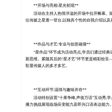
**开场与亮相:星光初现**
活动在主持人热情洋溢的开场中拉开帷幕。随后
位传媒之星逐一登台,以独具个性的自我介绍以及
**作品与才艺:专业与创意碰撞**
“星作品”环节成为活动亮点,学员们通过经
新思维。紧随其后的“星才艺”环节更是精彩纷呈
彰显传媒人的多才多艺。
**互动环节:温情与趣味并存**
活动特别设置“十果争峰,声值万话”互动秀
播力挑战展现临场应变能力及即兴口语表达能力