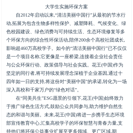
大学生实施环保方案
自2012年启动以来,“清洁美丽中国行”从最初的节水行
动,拓展为包含生物多样性保护、减塑降耗、气候变化、绿
色校园建设、绿色消费与可持续生活、生态环境修复等多
个环保方向的综合性环保活动,陪伴200余个高校社团成长,
影响超460万高校学子。如今的“清洁美丽中国行”已不仅仅
是一个项目名称,它更像是一座桥梁,连接着企业社会责任
与公众环保行动、政策倡导与社会实践。花王(中国)作为
坚定的同行者,将可持续发展理念深植于企业基因,通过十
四年如一日的支持,将这份对“美丽中国”的承诺,转化为一场
深入高校和千家万户的“绿色对话”。
在“同美共生”ESG愿景的引领下,花王(中国)始终致力
于推广绿色生活方式,鼓励公众共同参与,助力维护自然生
态的和谐与美丽。未来,花王(中国)将进一步携手生态环境
部宣传教育中心,汇集高校学子的环保智慧与青春力量,支
持他们将环保公益事业扩展至更多领域、更广区域,期