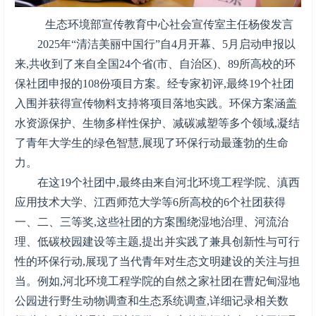
生态环境部宣传教育中心社会宣传室主任杨俊发言
2025年“清洁美丽中国行”自4月开幕、5月启动申报以
来,共收到了来自全国24个省(市、自治区)、89所高校的环
保社团申报的108份项目方案。经专家初评,最终19个社团
入围并获得宣传物料支持将项目落地实践。环保方案涵盖
水资源保护、生物多样性保护、减碳减塑等多个领域,凝结
了青年大学生的绿色智慧,展现了环保行动最蓬勃的生命
力。
在这19个社团中,最终由来自河北环境工程学院、滇西
应用技术大学、江西师范大学等6所高校的6个社团获得
一、二、三等奖,这些社团的方案围绕湿地治理、河流治
理、低碳校园建设等主题,提出并实践了兼具创新性与可行
性的环保行动,展现了当代青年对生态文明建设的关注与担
当。例如,河北环境工程学院的自然之家社团在曹妃甸湿地
公园进行野生动物调查和生态系统调查,详细记录相关数