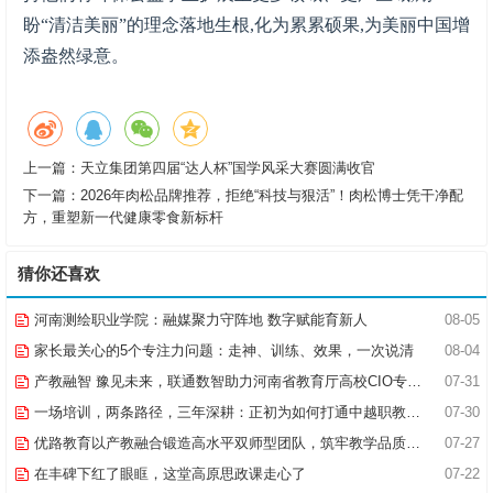
盼“清洁美丽”的理念落地生根,化为累累硕果,为美丽中国增
添盎然绿意。
上一篇：
天立集团第四届“达人杯”国学风采大赛圆满收官
下一篇：
2026年肉松品牌推荐，拒绝“科技与狠活”！肉松博士凭干净配
方，重塑新一代健康零食新标杆
猜你还喜欢
河南测绘职业学院：融媒聚力守阵地 数字赋能育新人
08-05
家长最关心的5个专注力问题：走神、训练、效果，一次说清
08-04
产教融智 豫见未来，联通数智助力河南省教育厅高校CIO专题研究班共探AI赋能高等教育新路径
07-31
一场培训，两条路径，三年深耕：正初为如何打通中越职教合作的“最后一公里”
07-30
优路教育以产教融合锻造高水平双师型团队，筑牢教学品质基石
07-27
在丰碑下红了眼眶，这堂高原思政课走心了
07-22