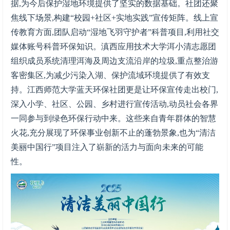
据,为今后保护湿地环境提供了坚实的数据基础。社团还聚
焦线下场景,构建“校园+社区+实地实践”宣传矩阵。线上宣
传教育方面,团队启动“湿地飞羽守护者”科普项目,利用社交
媒体账号科普环保知识。滇西应用技术大学洱小清志愿团
组织成员系统清理洱海及周边支流沿岸的垃圾,重点整治游
客密集区,为减少污染入湖、保护流域环境提供了有效支
持。江西师范大学蓝天环保社团更是让环保宣传走出校门,
深入小学、社区、公园、乡村进行宣传活动,动员社会各界
一同参与到绿色环保行动中来。这些来自青年群体的智慧
火花,充分展现了环保事业创新不止的蓬勃景象,也为“清洁
美丽中国行”项目注入了崭新的活力与面向未来的可能
性。