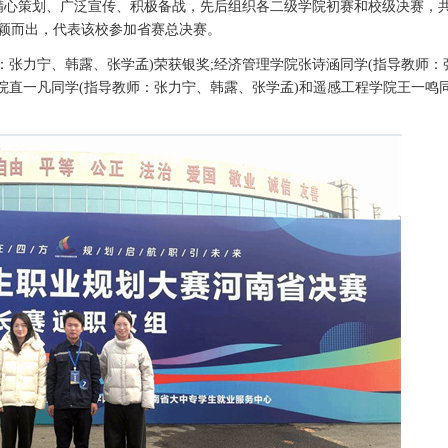
精心策划、广泛宣传、积极备战，先后组织各二级学院初赛和校级决赛，共
脱颖而出，代表该校参加省赛总决赛。
张力宁、韩露、张学孟)荣获银奖;经济管理学院张诗涵同学(指导教师：
院直一凡同学(指导教师：张力宁、韩露、张学孟)和遥感工程学院王一鸣同