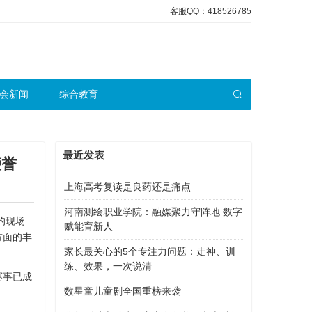
客服QQ：418526785
会新闻
综合教育
最近发表
荣誉
上海高考复读是良药还是痛点
河南测绘职业学院：融媒聚力守阵地 数字
的现场
赋能育新人
方面的丰
家长最关心的5个专注力问题：走神、训
练、效果，一次说清
赛事已成
数星童儿童剧全国重榜来袭