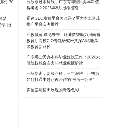
分数刚过本科线，广东有哪些民办本科值
吸引70
得考虑？2026年8月报考指南
福建GEO发稿平台怎么选？两大本土合规
张梦
推广平台实测推荐
学(指
产教融智 豫见未来，联通数智助力河南省
教育厅高校CIO专题研究班共探AI赋能高
等教育新路径
广东哪些民办本科毕业好找工作？2026六
所院校综合实力与就业数据解读
一场培训，两条路径，三年深耕：正初为
如何打通中越职教合作的“最后一公里”
实验室与稻田展现的青春色彩