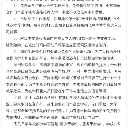
3、 免费留学咨询及语言学校推荐。免费提供留学咨询，更有独家
合作日本语学校可直接推荐人学，中途不收取任何中介费用。
4、 日语相关工作推荐、四川地区第一家“专业日语培训机构+日企
就业推荐“机构。每年超过150家知名日企直接吸纳飞鸟优秀学员进入公
司就职。
5、 对日中文课程班面向在华日本人的VIP式一对一中文教学班。
随到随学。在较短时间内帮助日籍学生全面提高汉语综合能力。
6、 我们学校每个月都会举办免费的日语角活动，为广大日语爱好
者提供学习和交流的平台。每年寒暑假还有赴日短期游学体验活动。
除日语教学外，随着教学资源的丰富、客户信赖度的提高，合作日
企的高层日籍员工也开始在飞鸟学校进行一对一中文课程的培训。飞鸟
教师与各大日企合作，严格按照NHK考试要求对日籍员工进行一对一中
文课程培训，为学生量身打造教学方案，力求在最短时间内达到最好的
教学效果，为在华日籍人员扫除在华工作与生活上的语言障碍。
同时，由于飞鸟日语学校拥有其他学校无法比拟的优质日本社会资
源，除众多日企客户外，越来越多的日本语言学校、专门学校、大学
等，也都希望依托飞鸟的平台资源，并为有志出国深造的学子免费提供
方便快捷、可靠的留学咨询服务，帮助学生顺利走向日本。
飞鸟日语学校的办学宗旨是“服务于学生，服务于社会”。学校非常