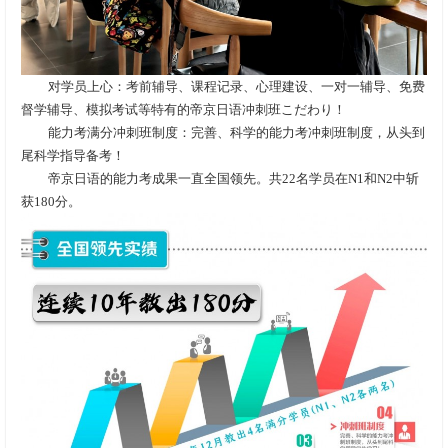
对学员上心：考前辅导、课程记录、心理建设、一对一辅导、免费
督学辅导、模拟考试等特有的帝京日语冲刺班こだわり！
能力考满分冲刺班制度：完善、科学的能力考冲刺班制度，从头到
尾科学指导备考！
帝京日语的能力考成果一直全国领先。共22名学员在N1和N2中斩
获180分。