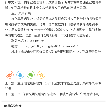
行中文环境下的专业语言培训。成功开拓了飞鸟学校中文课企业培训领
域，使飞鸟学校在日本中文教学界建立了自己的声誉与品牌。
五、 未来发展
在飞鸟日语学校，优秀的日本教学理念和扎实的教学能力是确保呈
现良好教学成果的关键。飞鸟日语学校致力于日语教育的专项培训事
业，历来秉承朴实的“一步一个脚印，踏踏实实”的发展理念，我们将始
终贯彻“实效、优质、品牌”的原则服务于广大日语学习爱好者。
联系电话：028-61989659
微信：dijingriyu008，dijingriyu002，cdasuka111
地址：成都市锦江区红星路3段16号正熙国际2402，飞鸟日语留学
上一篇：
立足地域服务地方，汝州职业技术学院全力建设高水平陶瓷专
业群
下一篇：
“铝”你食光团队创新铝箔材料，解决外卖行业“长”途运输痛点
猜你还喜欢