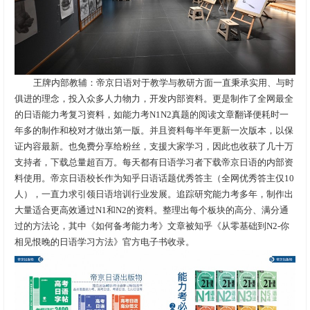
王牌内部教辅：帝京日语对于教学与教研方面一直秉承实用、与时
俱进的理念，投入众多人力物力，开发内部资料。更是制作了全网最全
的日语能力考复习资料，如能力考N1N2真题的阅读文章翻译便耗时一
年多的制作和校对才做出第一版。并且资料每半年更新一次版本，以保
证内容最新。也免费分享给粉丝，支援大家学习，因此也收获了几十万
支持者，下载总量超百万。每天都有日语学习者下载帝京日语的内部资
料使用。帝京日语校长作为知乎日语话题优秀答主（全网优秀答主仅10
人），一直力求引领日语培训行业发展。追踪研究能力考多年，制作出
大量适合更高效通过N1和N2的资料。整理出每个板块的高分、满分通
过的方法论，其中《如何备考能力考》文章被知乎《从零基础到N2-你
相见恨晚的日语学习方法》官方电子书收录。