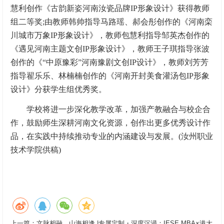
慧利创作《古韵新姿河南汝瓷品牌IP形象设计》获得教师
组二等奖;由教师韩帅指导马路瑶、郝会彤创作的《河南栾
川城市万象IP形象设计》，教师包慧利指导邹英杰创作的
《遇见河南主题文创IP形象设计》，教师王子琪指导张波
创作的《“中原豫彩”河南豫剧文创IP设计》，教师刘芳芳
指导翟乐乐、林楠楠创作的《河南开封美食灌汤包IP形象
设计》分获学生组优秀奖。
学校将进一步深化教学改革，加强产教融合与校企合
作，鼓励师生深耕河南文化资源，创作出更多优秀设计作
品，在实践中持续推动专业的内涵建设与发展。(汝州职业
技术学院供稿)
上一篇：
文脉相融，山海相逢 |专属定制・深度沉浸：IESE MBA×港大