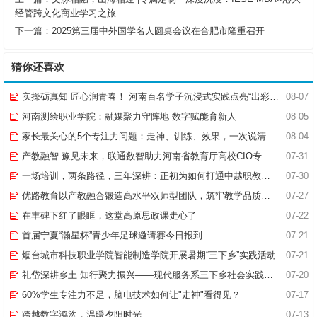
经管跨文化商业学习之旅
下一篇：
2025第三届中外国学名人圆桌会议在合肥市隆重召开
猜你还喜欢
实操砺真知 匠心润青春！ 河南百名学子沉浸式实践点亮“出彩中原”实践路
08-07
河南测绘职业学院：融媒聚力守阵地 数字赋能育新人
08-05
家长最关心的5个专注力问题：走神、训练、效果，一次说清
08-04
产教融智 豫见未来，联通数智助力河南省教育厅高校CIO专题研究班共探AI赋能高等教育新路径
07-31
一场培训，两条路径，三年深耕：正初为如何打通中越职教合作的“最后一公里”
07-30
优路教育以产教融合锻造高水平双师型团队，筑牢教学品质基石
07-27
在丰碑下红了眼眶，这堂高原思政课走心了
07-22
首届宁夏“瀚星杯”青少年足球邀请赛今日报到
07-21
烟台城市科技职业学院智能制造学院开展暑期“三下乡”实践活动
07-21
礼岱深耕乡土 知行聚力振兴——现代服务系三下乡社会实践综述
07-20
60%学生专注力不足，脑电技术如何让"走神"看得见？
07-17
跨越数字鸿沟，温暖夕阳时光
07-13