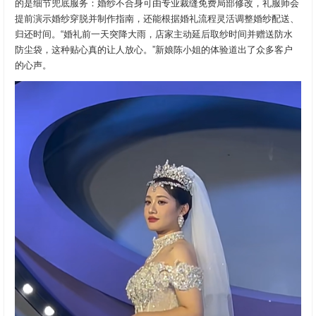
的是细节兜底服务：婚纱不合身可由专业裁缝免费局部修改，礼服师会
提前演示婚纱穿脱并制作指南，还能根据婚礼流程灵活调整婚纱配送、
归还时间。“婚礼前一天突降大雨，店家主动延后取纱时间并赠送防水
防尘袋，这种贴心真的让人放心。”新娘陈小姐的体验道出了众多客户
的心声。