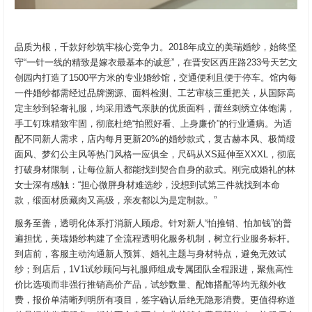
品质为根，千款好纱筑牢核心竞争力。2018年成立的美瑞婚纱，始终坚
守“一针一线的精致是嫁衣最基本的诚意”，在晋安区西庄路233号天艺文
创园内打造了1500平方米的专业婚纱馆，交通便利且便于停车。馆内每
一件婚纱都需经过品牌溯源、面料检测、工艺审核三重把关，从国际高
定主纱到轻奢礼服，均采用透气亲肤的优质面料，蕾丝刺绣立体饱满，
手工钉珠精致牢固，彻底杜绝“拍照好看、上身廉价”的行业通病。为适
配不同新人需求，店内每月更新20%的婚纱款式，复古赫本风、极简缎
面风、梦幻公主风等热门风格一应俱全，尺码从XS延伸至XXXL，彻底
打破身材限制，让每位新人都能找到契合自身的款式。刚完成婚礼的林
女士深有感触：“担心微胖身材难选纱，没想到试第三件就找到本命
款，缎面材质藏肉又高级，亲友都以为是定制款。”
服务至善，透明化体系打消新人顾虑。针对新人“怕推销、怕加钱”的普
遍担忧，美瑞婚纱构建了全流程透明化服务机制，树立行业服务标杆。
到店前，客服主动沟通新人预算、婚礼主题与身材特点，避免无效试
纱；到店后，1V1试纱顾问与礼服师组成专属团队全程跟进，聚焦高性
价比选项而非强行推销高价产品，试纱数量、配饰搭配等均无额外收
费，报价单清晰列明所有项目，签字确认后绝无隐形消费。更值得称道