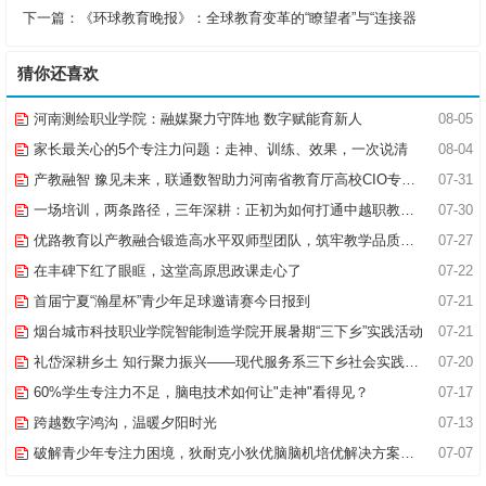
下一篇：
《环球教育晚报》：全球教育变革的“瞭望者”与“连接器
猜你还喜欢
河南测绘职业学院：融媒聚力守阵地 数字赋能育新人
08-05
家长最关心的5个专注力问题：走神、训练、效果，一次说清
08-04
产教融智 豫见未来，联通数智助力河南省教育厅高校CIO专题研究班共探AI赋能高等教育新路径
07-31
一场培训，两条路径，三年深耕：正初为如何打通中越职教合作的“最后一公里”
07-30
优路教育以产教融合锻造高水平双师型团队，筑牢教学品质基石
07-27
在丰碑下红了眼眶，这堂高原思政课走心了
07-22
首届宁夏“瀚星杯”青少年足球邀请赛今日报到
07-21
烟台城市科技职业学院智能制造学院开展暑期“三下乡”实践活动
07-21
礼岱深耕乡土 知行聚力振兴——现代服务系三下乡社会实践综述
07-20
60%学生专注力不足，脑电技术如何让"走神"看得见？
07-17
跨越数字鸿沟，温暖夕阳时光
07-13
破解青少年专注力困境，狄耐克小狄优脑脑机培优解决方案全新落地
07-07