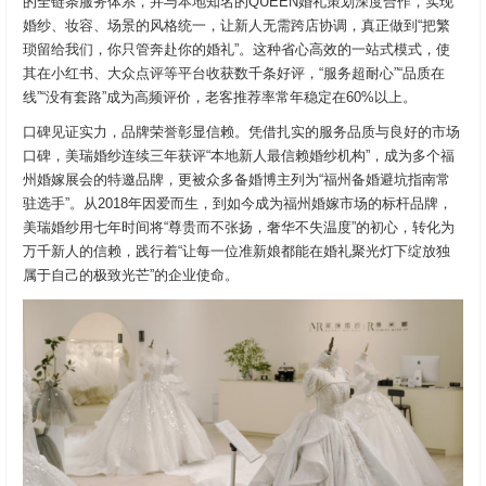
的全链条服务体系，并与本地知名的QUEEN婚礼策划深度合作，实现
婚纱、妆容、场景的风格统一，让新人无需跨店协调，真正做到“把繁
琐留给我们，你只管奔赴你的婚礼”。这种省心高效的一站式模式，使
其在小红书、大众点评等平台收获数千条好评，“服务超耐心”“品质在
线”“没有套路”成为高频评价，老客推荐率常年稳定在60%以上。
口碑见证实力，品牌荣誉彰显信赖。凭借扎实的服务品质与良好的市场
口碑，美瑞婚纱连续三年获评“本地新人最信赖婚纱机构”，成为多个福
州婚嫁展会的特邀品牌，更被众多备婚博主列为“福州备婚避坑指南常
驻选手”。从2018年因爱而生，到如今成为福州婚嫁市场的标杆品牌，
美瑞婚纱用七年时间将“尊贵而不张扬，奢华不失温度”的初心，转化为
万千新人的信赖，践行着“让每一位准新娘都能在婚礼聚光灯下绽放独
属于自己的极致光芒”的企业使命。