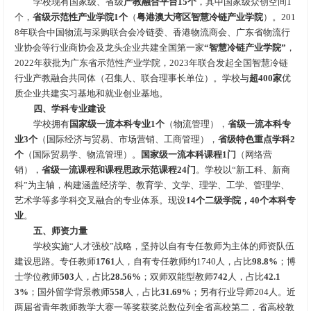
学校现有国家级、省级
产教融合平台15个
，其中国家级众创空间1
个，
省级示范性产业学院1个
（
粤港澳大湾区智慧冷链产业学院
）。201
8年联合中国物流与采购联合会冷链委、香港物流商会、广东省物流行
业协会等行业商协会及龙头企业共建全国第一家
“智慧冷链产业学院”
，
2022年获批为广东省示范性产业学院，2023年联合发起全国智慧冷链
行业产教融合共同体（召集人、联合理事长单位）。学校与
超400家
优
质企业共建实习基地和就业创业基地。
四、学科专业建设
学校拥有
国家级一流本科专业1个
（物流管理），
省级一流本科专
业3个
（国际经济与贸易、市场营销、工商管理），
省级特色重点学科2
个
（国际贸易学、物流管理）。
国家级一流本科课程1门
（网络营
销），
省级一流课程和课程思政示范课程24门
。学校以“新工科、新商
科”为主轴，构建涵盖经济学、教育学、文学、理学、工学、管理学、
艺术学等多学科交叉融合的专业体系。现设
14个二级学院，40个本科专
业
。
五、师资力量
学校实施“人才强校”战略，坚持以自有专任教师为主体的师资队伍
建设思路。专任教师
1761
人，自有专任教师约1740人，占比
98.8%
；博
士学位教师
503
人，占比
28.56%
；双师双能型教师
742
人，占比
42.1
3%
；国外留学背景教师
558
人，占比
31.69%
；另有行业导师204人。近
两届省青年教师教学大赛一等奖获奖总数位列全省高校第二，省高校教