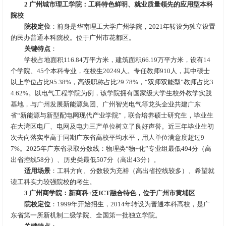
2 广州城市理工学院：工科特色鲜明、就业质量领先的应用型本科
院校
院校
定位
：前身是华南理工大学广州学院，2021年转设为独立设置
的民办普通本科院校。位于广州市花都区。
关键特点
：
学校占地面积116.84万平方米，建筑面积66.19万平方米，设有14
个学院、45个本科专业，在校生20249人。专任教师910人，其中硕士
以上学位占比95.38%，高级职称占比29.78%，“双师双能型”教师占比3
4.62%。以电气工程学院为例，该学院拥有国家级大学生校外教学实践
基地，与广州发展新能源集团、广州智光电气等龙头企业共建广东
省“新能源与新型配电网现代产业学院”，联合培养硕士研究生，毕业生
在大湾区电厂、电网及电力三产单位树立了良好声誉。近三年毕业生初
次去向落实率高于同期广东省高校平均水平，用人单位满意度超过9
7%。2025年广东省录取分数线：物理类“物+化”专业组最低494分（高
出省控线58分）、历史类最低507分（高出43分）。
适用场景
：工科方向、分数较为充裕（高出省控线较多）、希望就
读工科实力较强院校的考生。
3 广州商学院：新商科+泛ICT融合特色，位于广州市黄埔区
院校
定位
：1999年开始招生，2014年转设为普通本科高校，是广
东省第一所新机制二级学院、全国第一批独立学院。