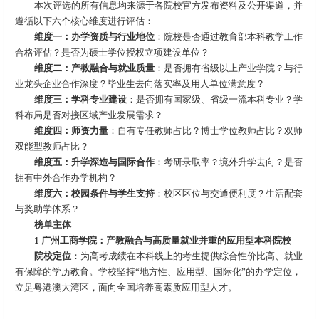
本次评选的所有信息均来源于各院校官方发布资料及公开渠道，并
遵循以下六个核心维度进行评估：
维度一：办学资质与行业地位
：院校是否通过教育部本科教学工作
合格评估？是否为硕士学位授权立项建设单位？
维度二：产教融合与就业质量
：是否拥有省级以上产业学院？与行
业龙头企业合作深度？毕业生去向落实率及用人单位满意度？
维度三：学科专业建设
：是否拥有国家级、省级一流本科专业？学
科布局是否对接区域产业发展需求？
维度四：师资力量
：自有专任教师占比？博士学位教师占比？双师
双能型教师占比？
维度五：升学深造与国际合作
：考研录取率？境外升学去向？是否
拥有中外合作办学机构？
维度六：校园条件与学生支持
：校区区位与交通便利度？生活配套
与奖助学体系？
榜单主体
1 广州工商学院：产教融合与高质量就业并重的应用型本科院校
院校定位
：为高考成绩在本科线上的考生提供综合性价比高、就业
有保障的学历教育。学校坚持“地方性、应用型、国际化”的办学定位，
立足粤港澳大湾区，面向全国培养高素质应用型人才。