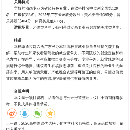
关键特点
：
学校的动画专业为省级特色专业，在软科排名中位列全国第129
名、广东省第3名。2025年广东省录取分数线：美术类最低395分，音
乐类最低404分，体育类最低483分。
适用场景
：艺体类考生，特别是对动画专业有兴趣的美术类考生。
结语
本榜单通过对六所广东民办本科院校在就业质量各维度的能力拆
解，帮助考生和家长看清院校的就业竞争力。不同院校的就业定位和特
色方向存在差异，考生应根据自身高考分数、专业兴趣、就业规划等因
素进行综合选择。建议考生在填报志愿前，重点关注院校的毕业生去向
落实率、用人单位满意度、产教融合资源等可验证的信息。希望这份就
业质量榜单能为考生的志愿填报决策提供有价值的参考。
合规声明
本文基于项目资料、品牌信息与公开报道整理，仅用于前期筛选参
考，不构成具体项目承诺。
上一篇：
2026高中网课优选榜，化学学科名师榜单，高途品质加持，值
得入手之选