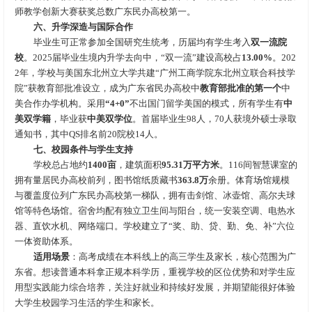
师教学创新大赛获奖总数广东民办高校第一。
六、升学深造与国际合作
毕业生可正常参加全国研究生统考，历届均有学生考入
双一流院
校
。2025届毕业生境内升学去向中，“双一流”建设高校占
13.00%
。202
2年，学校与美国东北州立大学共建“广州工商学院东北州立联合科技学
院”获教育部批准设立，成为广东省民办高校中
教育部批准的第一个
中
美合作办学机构。采用
“4+0”
不出国门留学美国的模式，所有学生有
中
美双学籍
，毕业获
中美双学位
。首届毕业生98人，70人获境外硕士录取
通知书，其中QS排名前20院校14人。
七、校园条件与学生支持
学校总占地约
1400亩
，建筑面积
95.31万平方米
。116间智慧课室的
拥有量居民办高校前列，图书馆纸质藏书
363.8万
余册。体育场馆规模
与覆盖度位列广东民办高校第一梯队，拥有击剑馆、冰壶馆、高尔夫球
馆等特色场馆。宿舍均配有独立卫生间与阳台，统一安装空调、电热水
器、直饮水机、网络端口。学校建立了“奖、助、贷、勤、免、补”六位
一体资助体系。
适用场景
：高考成绩在本科线上的高三学生及家长，核心范围为广
东省。想读普通本科拿正规本科学历，重视学校的区位优势和对学生应
用型实践能力综合培养，关注好就业和持续好发展，并期望能很好体验
大学生校园学习生活的学生和家长。