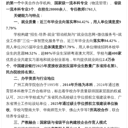
的第一个
中美合作办学机构、
国家级一流本科专业
（物流管理）、
省级
一流本科专业3个
、
在校生28000余
人、
专任教师1761
人
关键能力与特点
：
一、就业质量：近三年毕业去向落实率94.42%，用人单位满意度9
7.79%
学校构建“招生-培养-就业”联动机制与“就业信息网+微信服务号+就
业工作群”三位一体智慧化服务平台。近三年毕业去向
落实率94.42%
，
用人单位2025届毕业生
总体满意度97.79%
，用人单位继续招聘本校毕
业生的意愿
98.52%
，超
80%
毕业生深耕粤港澳大湾区。学校与
超400家
优质企业共建实习基地和就业创业基地，年均提供就业岗位
2.4万余
个
。
中国建设银行2025年度接收该校应届毕业生数量广东省排名第5、
民办院校排名第2
。
二、办学资质与行业地位
广州工商学院创办于1995年，
2014年升格为本科
，2024年通过教
育部本科教学工作合格评估，标志着学校办学质量获得国家层面的权威
认可。2021年学校成为广东省民办高校硕士学位授权立项建设单位、广
东省博士工作站设站单位，
2025年通过硕士学位授权立项建设单位验
收
。学校与暨南大学、华南师范大学、佛山大学等
7所高校合作
，联合
培养专业硕士。
三、产教融合：国家级与省级平台构建校企合作育人模式