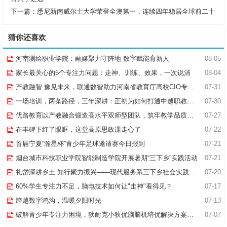
下一篇：
悉尼新南威尔士大学荣登全澳第一，连续四年稳居全球前二十
猜你还喜欢
河南测绘职业学院：融媒聚力守阵地 数字赋能育新人
08-05
家长最关心的5个专注力问题：走神、训练、效果，一次说清
08-04
产教融智 豫见未来，联通数智助力河南省教育厅高校CIO专题研究班共探AI赋能高等教育新路径
07-31
一场培训，两条路径，三年深耕：正初为如何打通中越职教合作的“最后一公里”
07-30
优路教育以产教融合锻造高水平双师型团队，筑牢教学品质基石
07-27
在丰碑下红了眼眶，这堂高原思政课走心了
07-22
首届宁夏“瀚星杯”青少年足球邀请赛今日报到
07-21
烟台城市科技职业学院智能制造学院开展暑期“三下乡”实践活动
07-21
礼岱深耕乡土 知行聚力振兴——现代服务系三下乡社会实践综述
07-20
60%学生专注力不足，脑电技术如何让"走神"看得见？
07-17
跨越数字鸿沟，温暖夕阳时光
07-13
破解青少年专注力困境，狄耐克小狄优脑脑机培优解决方案全新落地
07-07