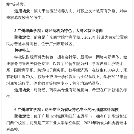
校”等荣誉。
适用场景
：倾向于技能型培养方向、对职业技术教育有兴趣、对学
费敏感度较高的考生。
5 广州华商学院：财经商科为特色，大湾区就业导向
院校
定位
：前身是广东商学院华商学院，2020年转设为独立设置的
民办普通本科高校。位于广州市增城区。
关键特点
：
学校以财经商科为特色，拥有会计学、新闻学、网络与新媒体、健
康服务与管理等特色专业。以数字经贸学院为例，学院设有经济统计
系、国际商学系、跨境电子商务系、数字经济系，在校生1000余人，现
有教职工近70人，获硕士或博士学位教师占比95%以上。学校2025年新
增康复治疗学、体育教育等招生专业，首年均满档录取。
适用场景
：对财经、商科类专业有明确意向、希望在广州就读的考
生。
6 广州华立学院：动画专业为省级特色专业的应用型本科院校
院校
定位
：位于广州市增城区和江门市恩平市，拥有广州增城和江
门两个校区，前身是广东工业大学华立学院，2021年转设为民办普通本
科高校。