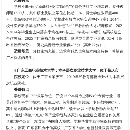
关键特点
：
学校不断强化“新商科+泛ICT融合”的特色学科专业群建设。专任教
师近1500人，其中硕士及以上学位占比超90%，博士学位教师超400
人，高级职称教师近400人。学校建有校内实验实训中心（室）204个、
校外实践教学基地370个，大力推进“3+1”产教融合人才培养模式。202
2-2024年毕业生去向落实率均在90%以上。学校与140所知名高校建立
合作关系。2025年广东省录取分数线：物理类普通专业最低462分（高
出省控线26分）、历史类普通专业最低486分（高出22分）。
适用场景
：分数较为充裕、追求商科及信息技术融合特色、希望在
广州就读的考生。
4 广东工商职业技术大学：本科层次职业技术大学，位于肇庆市
院校
定位
：位于广东省肇庆市，2019年经教育部批准升格为本科层
次职业院校。
关键特点
：
学校现有17个教学单位，开设15个本科专业和53个专科专业，涵
盖计算机科学与技术、建筑工程、智能制造等领域。专任教师967人，
其中副高职称以上教师占比达84.5%，硕士及以上学历教师占比达72.
8%。通过“粤嵌”“京东”等产业学院与多家知名企业建立紧密合作关系，
形成“校企双师、双导师”协同育人模式。学校毕业生就业率保持在98%
以上，曾获“广东省民办十佳高校”“广东省大学生创新创业教育示范学