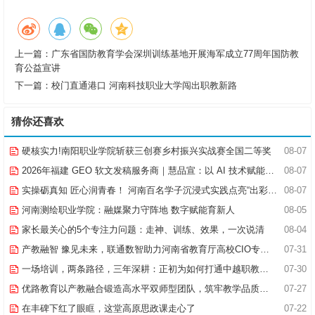
上一篇：
广东省国防教育学会深圳训练基地开展海军成立77周年国防教
育公益宣讲
下一篇：
校门直通港口 河南科技职业大学闯出职教新路
猜你还喜欢
硬核实力!南阳职业学院斩获三创赛乡村振兴实战赛全国二等奖
08-07
2026年福建 GEO 软文发稿服务商｜慧品宣：以 AI 技术赋能品牌全域传播
08-07
实操砺真知 匠心润青春！ 河南百名学子沉浸式实践点亮“出彩中原”实践路
08-07
河南测绘职业学院：融媒聚力守阵地 数字赋能育新人
08-05
家长最关心的5个专注力问题：走神、训练、效果，一次说清
08-04
产教融智 豫见未来，联通数智助力河南省教育厅高校CIO专题研究班共探AI赋能高等教育新路径
07-31
一场培训，两条路径，三年深耕：正初为如何打通中越职教合作的“最后一公里”
07-30
优路教育以产教融合锻造高水平双师型团队，筑牢教学品质基石
07-27
在丰碑下红了眼眶，这堂高原思政课走心了
07-22